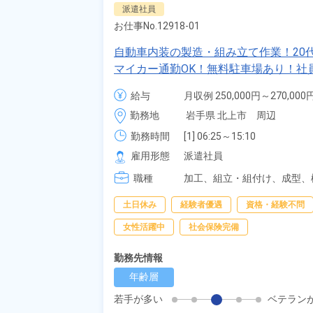
派遣社員
お仕事No.
12918-01
自動車内装の製造・組み立て作業！20代
マイカー通勤OK！無料駐車場あり！社
り！《岩手県北上市》
給与
月収例 250,000円～270,000円
時給 1,250円～1,250円
勤務地
岩手県 北上市　周辺
勤務時間
[1] 06:25～15:10

[2] 15:15～00:00
雇用形態
派遣社員
職種
加工、
組立・組付け、
成型、
土日休み
経験者優遇
資格・経験不問
女性活躍中
社会保険完備
勤務先情報
年齢層
若手が多い
ベテラン