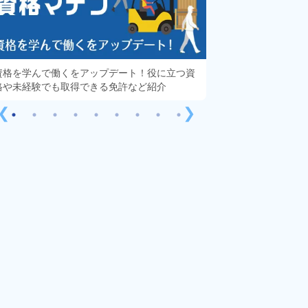
資格を学んで働くをアップデート！役に立つ資
知っておきたい「派
格や未経験でも取得できる免許など紹介
する疑問や不安をす
❮
❯