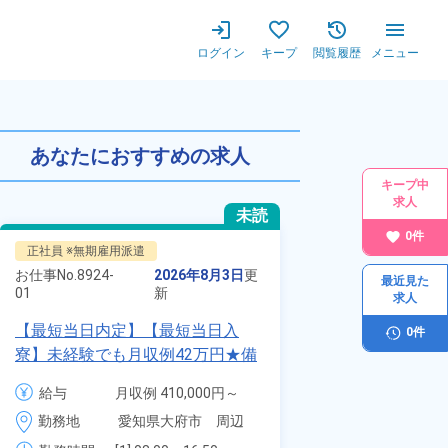
ログイン
キープ
閲覧履歴
メニュー
あなたにおすすめの求人
キープ中
求人
未読
0
件
正社員 ※無期雇用派遣
正社員 ※無期雇用
お仕事No.
8924-
2026年8月3日
更
お仕事No.
70117-
最近見た
01
新
01
求人
【最短当日内定】【最短当日入
自動車の溶接や
0
件
寮】未経験でも月収例42万円★備
査業務！月収3
品付き寮完備＆赴任旅費会社負担
付きワンルーム
給与
月収例 410,000円～
給与
月
◎昇給・業績賞与あり！組立や塗
会社負担★人気
430,000円

3
勤務地
愛知県大府市　周辺
勤務地
装など自動車製造の各種作業！
＆業績賞与あり
月給 277,000円～
時