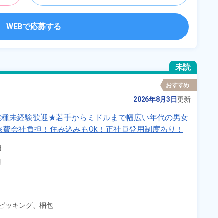
WEBで応募する
未読
おすすめ
2026年8月3日
更新
業種未経験歓迎★若手からミドルまで幅広い年代の男女
旅費会社負担！住み込みもOk！正社員登用制度あり！
》


辺
ピッキング、
梱包