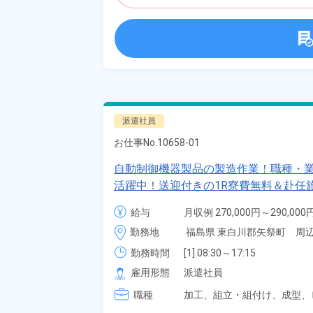
派遣社員
お仕事No.
10658-01
自動制御機器製品の製造作業！職種・
活躍中！送迎付きの1R寮費無料＆赴任
食堂利用OK！《福島県東白川郡矢祭町
給与
月収例 270,000円～290,000円
時給 1,600円～1,600円
勤務地
福島県 東白川郡矢祭町　周
勤務時間
[1] 08:30～17:15

[2] 06:00～14:45

雇用形態
派遣社員
[3] 14:45～23:30

職種
[4] 12:45～21:30
加工、
組立・組付け、
成型、