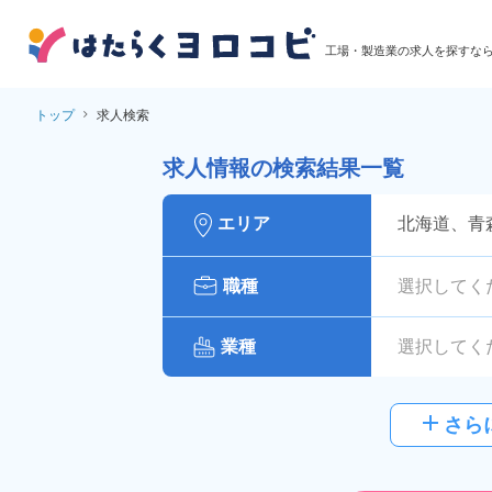
工場・製造業の求人を探すな
トップ
求人検索
求人情報の検索結果一覧
エリア
北海道、青
職種
選択してく
業種
選択してく
給与
選択してく
add
さら
派遣社員
雇用形態