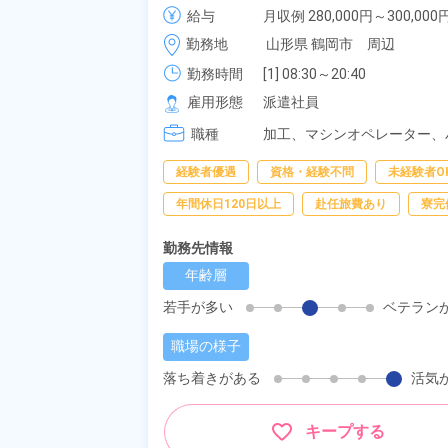
県鶴岡市》
給与
月収例 280,000円～300,000円
時給 1,550円～1,550円
勤務地
山形県 鶴岡市　周辺
勤務時間
[1] 08:30～20:40

[2] 20:30～08:40

雇用形態
派遣社員
[3] 08:30～17:00
職種
加工、
マシンオペレーター、
経験者優遇
資格・経験不問
未経験者O
年間休日120日以上
赴任旅費あり
寮完
勤務先情報
年齢層
若手が多い
ベテラン
職場の様子
落ち着きがある
活気
キープする