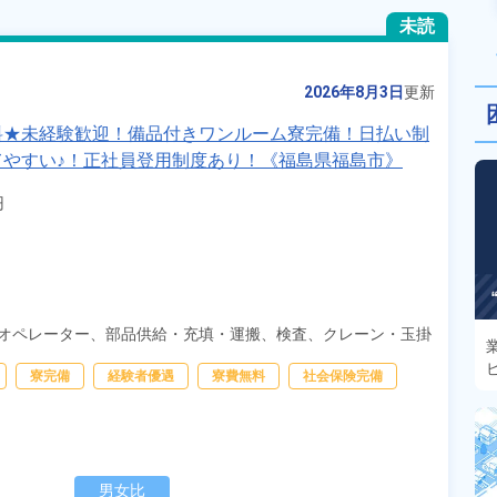
未読
2026年8月3日
更新
料★未経験歓迎！備品付きワンルーム寮完備！日払い制
やすい♪！正社員登用制度あり！《福島県福島市》


オペレーター、
部品供給・充填・運搬、
検査、
クレーン・玉掛
寮完備
経験者優遇
寮費無料
社会保険完備
男女比