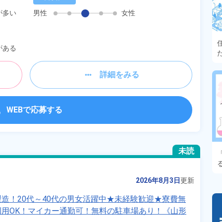
が多い
男性
女性
がある
詳細をみる
WEBで応募する
未読
2026年8月3日
更新
造！20代～40代の男女活躍中★未経験歓迎★寮費無
用OK！マイカー通勤可！無料の駐車場あり！《山形