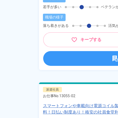
若手が多い
ベテラン
職場の様子
落ち着きがある
活気
キープする
派遣社員
お仕事No.
13055-02
スマートフォンや車載向け電源コイル製
料！日払い制度あり！格安の社員食堂利