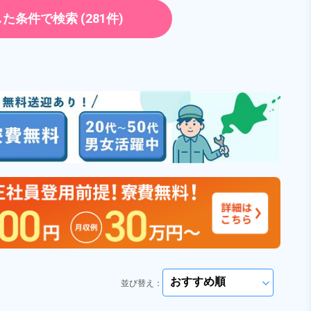
勤務時間
[1] 07:20～16:05

正社員
[2] 18:05～02:50
した条件で検索
(281件)
雇用形態
契約社員
ト・パート
正社員 ※無期雇用派遣
職種
加工,溶接,バリ取り・研
磨,部品供給・充填・運
員
男性活躍中
寮完備
搬,検査,ピッキング
年間休日120日以上
社会保険完備
ださい
arrow_forward_ios
経験者優遇
土日休み
ださい
arrow_forward_ios
キープする
詳細をみる
WEBで応募する
国土交通省）の加工情報・「HeartRails Geo API」(HeartRails Inc.)
並び替え：
arrow_forward_ios