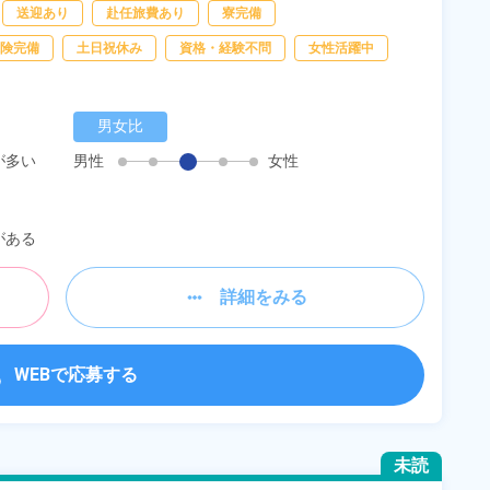
送迎あり
赴任旅費あり
寮完備
険完備
土日祝休み
資格・経験不問
女性活躍中
男女比
が多い
男性
女性
がある
詳細をみる
WEBで応募する
未読