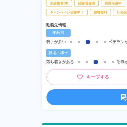
未経験者OK
経験者優遇
男性活躍中
キャンペーン実施中！
寮費無料
社会保
勤務先情報
年齢層
若手が多い
ベテラン
職場の様子
落ち着きがある
活気
キープする