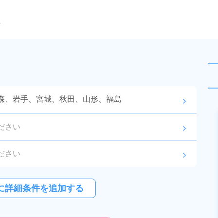
ら
森、岩手、宮城、秋田、山形、福島
arrow_forward_ios
未読
契約社員
ださい
arrow_forward_ios
お仕事No.
13014-
2026年8月3日
更
01
新
ださい
arrow_forward_ios
工作機械の溶接業務！備品付きワ
ンルーム寮完備★溶接の資格が活
ださい
arrow_forward_ios
かせる！嬉しい土日休み！食堂利
に詳細条件を追加する
給与
月収例 330,000円～
用可！無料駐車場完備◎マイカー
350,000円

紹介予定派遣
勤務地
愛知県丹羽郡大口町　
通勤OK！《愛知県丹羽郡大口町》
時給 1,400円～1,400円
周辺