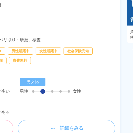


あるモノに魅了され続け気がつけばマニア
に！？ディープな世界にあなたもきっとハマる
バリ取り・研磨、
検査
はず！
K
男性活躍中
女性活躍中
社会保険完備
備
寮費無料
男女比
が多い
男性
女性
がある
詳細をみる