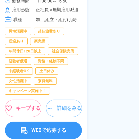
《愛知県大府市》
可！無料駐車場
勤務時間
[1] 08:00～16:50

勤務時間
[1
277,000円
[2] 06:25～15:10

[2
の応募OK★《
雇用形態
正社員 ※無期雇用派遣
雇用形態
正
[3] 17:05～01:50
[3
職種
加工,組立・組付け,鋳
職種
[4
組
造・鍛造
[
装
男性活躍中
赴任旅費あり
寮完備
経験
送迎あり
寮完備
資格・経験不問
年間休日120日以上
社会保険完備
赴任旅費あり
経験者優遇
資格・経験不問
男性活躍中
未経験者OK
土日休み
社会保険完備
女性活躍中
寮費無料
キャンペーン実施
キャンペーン実施中！
キープす
キープする
詳細をみる
W
WEBで応募する