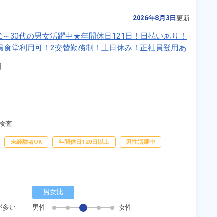
2026年8月3日
更新
～30代の男女活躍中★年間休日121日！日払いあり！
員食堂利用可！2交替勤務制！土日休み！正社員登用あ


検査
未経験者OK
年間休日120日以上
男性活躍中
男女比
が多い
男性
女性