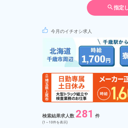
契約社員
search
指定
アルバイ
期間従業
今月のイチオシ求人
こだわり
選択してく
タグ
選択してく
フリーワード
自宅周辺のお仕事
281
出典：「位置参照情報」(
検索結果求人数
件
(1～10件を表示)