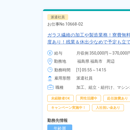
派遣社員
お仕事No.
10668-02
ガラス繊維の加工や製造業務！寮費無
度あり！残業＆休出少なめで予定も立て
給与
月収例 350,000円～370,000円
時給 1,625円～1,625円
勤務地
福島県 福島市　周辺
勤務時間
[1] 05:55～14:15

[2] 13:55～22:15

雇用形態
派遣社員
[3] 21:55～06:15

職種
[4] 08:20～16:45
加工、
組立・組付け、
マシン
け、
データ入力
未経験者OK
男性活躍中
赴任旅費あり
キャンペーン実施中！
入社祝い金あり
勤務先情報
年齢層