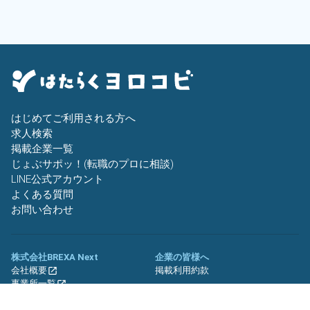
フリーワー
ド
自宅周辺の
お仕事
出典：「位置参照情報」(国土交通省）の加工情報・「HeartRails
はじめてご利用される方へ
Geo API」(HeartRails Inc.)
求人検索
掲載企業一覧
じょぶサポッ！(転職のプロに相談)
LINE公式アカウント
よくある質問
お問い合わせ
株式会社BREXA Next
企業の皆様へ
会社概要
掲載利用約款
事業所一覧
グループ企業一覧
キャリア社員制度について