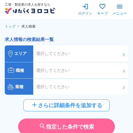
工場・製造業の求人を探すなら
ログイン
キープ
メニュー
トップ
求人検索
求人情報の検索結果一覧
エリア
選択してください
arrow_forward_ios
職種
選択してください
arrow_forward_ios
業種
選択してください
arrow_forward_ios
給与
選択してください
add
さらに詳細条件を追加する
arrow_forward_ios
派遣社員
雇用形態
search
指定した条件で検索