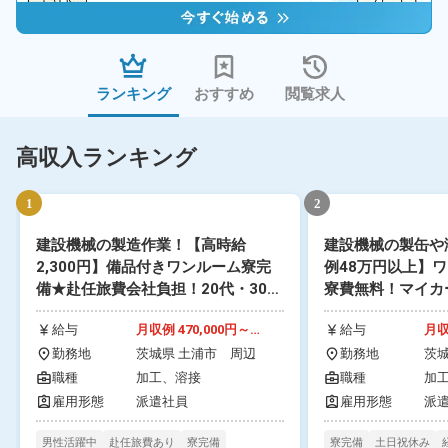
ランキング
おすすめ
閲覧求人
高収入ランキング
1
2
建設機械の製造作業！【高時給
建設機械の製缶や
2,300円】備品付きワンルーム寮完
例48万円以上】
備★赴任旅費会社負担！20代・30
寮費無料！マイカ
代・40代の男性活躍中！年間休日
車場あり！最寄り
給与
月収例 470,000円～
給与
月収
125日★正社員登用のチャンスあ
社員食堂利用可！
490,000円 時給 2,300円
490
り！1食200円～格安食堂利用可
勤務地
茨城県 土浦市 周辺
城県ひたちなか市
勤務地
茨
～2,300円
～2
辺
★《茨城県土浦市》
職種
加工、
溶接
職種
加
研
雇用形態
派遣社員
雇用形態
派
男性活躍中
赴任旅費あり
寮完備
寮完備
土日祝休み