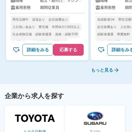
を代表する自動車部品メーカーで働
職種
組立・組付け、
マシンオ
職種
組
県 
ペレーター、
検査
工
きませんか？正社員登用制度あり！
雇用形態
期間従業員
雇用形態
期
《愛知県安城市》
男性活躍中
送迎あり
赴任旅費あり
未経験者OK
男性活躍
入社祝い金あり
寮完備
年間休日120日以上
赴任旅費あり
入社祝
社会保険完備
経験者優遇
資格・経験不問
経験者優遇
寮費無料
未経験者OK
女性活躍中
寮費無料
資格・経験不問
土日
土日休み
詳細をみる
応募する
詳細をみ
もっと見る
企業から求人を探す
トヨタ自動車
スバル