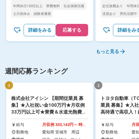
年間休日120日以上
寮費無料
社会保険完備
赴任旅費あり
年間休日
土日祝休み
経験者優遇
送迎あり
男性活躍中
詳細をみる
応募する
詳細をみ
もっと見る
週間応募ランキング
1
2
株式会社アイシン 【期間従業員 募
トヨタ自動車（TO
集】★入社祝い金100万円★月収例
業員 募集】★入社
33万円以上可★寮費＆水道光熱費実
高待遇で高収入！
質無料！未経験でも高待遇＆高収
万円！満了慰労金
給与
月収例 333,142円～ 時給
給与
月収
入！生産協力金・交替手当・食事補
地は愛知県内の各
1,550円～1,550円
314
助など大手ならではの手厚さ！日本
勤務地
愛知県 安城市 周辺
会開催中！
勤務地
愛知
～1
知県