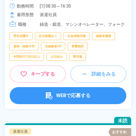
勤務時間
[1] 08:30～16:30

[2] 15:00～23:30

雇用形態
派遣社員
[3] 20:00～04:30
職種
鋳造・鍛造、
マシンオペレーター、
フォーク
リフト、
クレーン・玉掛け
男性活躍中
赴任旅費あり
社会保険完備
経験者優遇
資格・経験不問
未経験者OK
寮費無料
年間休日120日以上
土日休み
寮完備
キープする
詳細をみる
WEBで応募する
未読
派遣社員
おすすめ