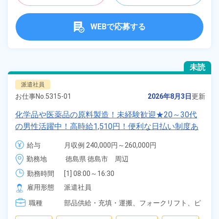
WEBで応募する
未読
派遣社員
お仕事No.
5315-01
2026年8月3日
更新
化学品や医薬品の原料製造！未経験歓迎★20～30代
の男性活躍中！高時給1,510円！便利な日払い制度あ
り！自社正社員登用制度あり！マイカー通勤OK！格
給与
月収例 240,000円～260,000円

安食堂利用可！生活支援物資事前対応可◎《徳島県徳
時給 1,510円～1,510円
勤務地
徳島県 徳島市　周辺
島市》
勤務時間
[1] 08:00～16:30

[2] 16:00～00:30

雇用形態
派遣社員
[3] 23:50～08:20
職種
部品供給・充填・運搬、
フォークリフト、
ピ
ッキング、
梱包