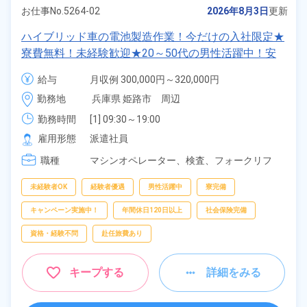
お仕事No.
5264-02
2026年8月3日
更新
ハイブリッド車の電池製造作業！今だけの入社限定★
寮費無料！未経験歓迎★20～50代の男性活躍中！安
定企業で長期で働きたい方オススメ！年間休日130
給与
月収例 300,000円～320,000円

日！正社員登用制度あり！マイカー通勤OK！ワンル
時給 1,400円～1,400円
勤務地
兵庫県 姫路市　周辺
ーム寮完備！《兵庫県姫路市》
勤務時間
[1] 09:30～19:00

[2] 20:30～06:00

雇用形態
派遣社員
[3] 08:30～17:05
職種
マシンオペレーター、
検査、
フォークリフ
ト、
クレーン・玉掛け、
物流・配送
未経験者OK
経験者優遇
男性活躍中
寮完備
キャンペーン実施中！
年間休日120日以上
社会保険完備
資格・経験不問
赴任旅費あり
キープする
詳細をみる