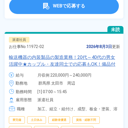
WEBで応募する
未読
派遣社員
お仕事No.
11972-02
2026年8月3日
更新
輸送機器の内装製品の製造業務！20代～40代の男女
活躍中★カップル・友達同士での応募もOK！備品付
きワンルーム寮完備！マイカー通勤OK！無料駐車場
給与
月収例 220,000円～240,000円

あり！赴任旅費会社負担！交通費支給！日払いあり！
時給 1,300円～1,300円
勤務地
群馬県 太田市　周辺
社員食堂利用可！土日休み！年間休日121日！自社正
社員登用あり！《群馬県太田市》
勤務時間
[1] 07:00～15:45

[2] 15:00～23:45

雇用形態
派遣社員
[3] 23:00～07:45
職種
加工、
組立・組付け、
成型、
板金・塗装、
溶
接、
マシンオペレーター、
バリ取り・研磨、
検査、
フォークリフト、
物流・配送、
ピッキ
寮完備
土日休み
経験者優遇
資格・経験不問
ング、
梱包