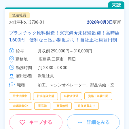
未読
派遣社員
お仕事No.
13786-01
2026年8月3日
更新
プラスチック原料製造！寮完備★未経験歓迎！高時給
1,600円！便利な日払い制度あり！自社正社員登用制
度あり！マイカー通勤OK！格安食堂利用可！《広島
給与
月収例 290,000円～310,000円

県三原市》
時給 1,600円～1,600円
勤務地
広島県 三原市　周辺
勤務時間
[1] 23:30～08:00

[2] 07:30～16:00

雇用形態
派遣社員
[3] 15:30～00:00
職種
加工、
マシンオペレーター、
部品供給・充
填・運搬、
フォークリフト、
クレーン・玉掛
け
男性活躍中
社会保険完備
経験者優遇
資格・経験不問
未経験者OK
寮完備
寮費無料
赴任旅費あり
キープする
詳細をみる