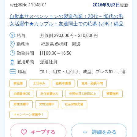
お仕事No.
11948-01
2026年8月3日
更新
自動車サスペンションの製造作業！20代～40代の男
女活躍中★カップル・友達同士での応募もOK！備品
付きワンルーム寮無料！無料送迎あり！マイカー通勤
給与
月収例 290,000円～310,000円

OK！無料駐車場あり！日払いあり！赴任旅費会社負
時給 1,350円～1,350円
勤務地
福島県 桑折町　周辺
担！社員食堂利用可能！土日休み！年間休日121日！
《福島県伊達郡桑折町》
勤務時間
[1] 08:00～16:50

[2] 20:00～04:50
雇用形態
派遣社員
職種
加工、
組立・組付け、
成型、
プレス加工、
溶
接、
バリ取り・研磨、
部品供給・充填・運
搬、
検査、
フォークリフト、
クレーン・玉掛
寮完備
土日休み
経験者優遇
資格・経験不問
け、
ピッキング、
梱包
未経験者OK
赴任旅費あり
年間休日120日以上
寮費無料
男性活躍中
女性活躍中
社会保険完備
キャンペーン実施中！
キープする
詳細をみる