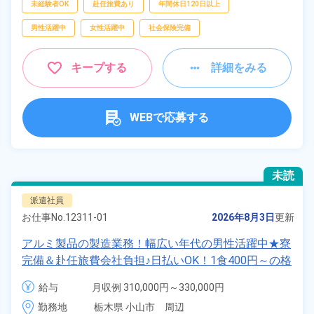
未経験者OK
赴任旅費あり
年間休日120日以上
男性活躍中
女性活躍中
社会保険完備
キープする
詳細をみる
WEBで応募する
未読
派遣社員
お仕事No.
12311-01
2026年8月3日
更新
アルミ製品の製造業務！幅広い年代の男性活躍中★寮
完備＆赴任旅費会社負担♪日払いOK！1食400円～の格
安食堂有り！マイカー通勤OK！《栃木県小山市》
給与
月収例 310,000円～330,000円

時給 1,600円～1,600円
勤務地
栃木県 小山市　周辺