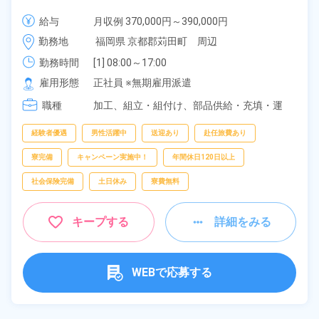
手当も充実！クルマの組立・加工業務！備品付き寮完
給与
月収例 370,000円～390,000円

備★無料送迎あり♪生活支援物資事前対応可◎《福岡
給与 255,000円～255,000円
勤務地
福岡県 京都郡苅田町　周辺
県苅田町》
勤務時間
[1] 08:00～17:00

[2] 20:00～05:00

雇用形態
正社員 ※無期雇用派遣
[3] 16:30～01:30
職種
加工、
組立・組付け、
部品供給・充填・運
搬、
フォークリフト
経験者優遇
男性活躍中
送迎あり
赴任旅費あり
寮完備
キャンペーン実施中！
年間休日120日以上
社会保険完備
土日休み
寮費無料
キープする
詳細をみる
WEBで応募する