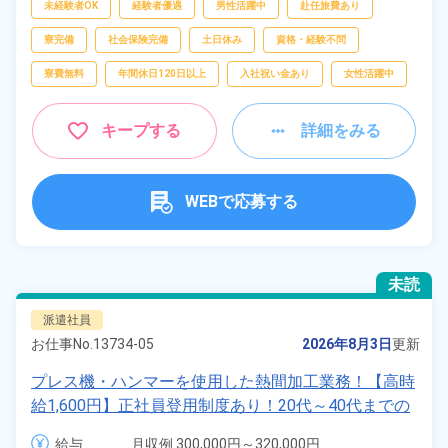
査、
フォークリフト、
物流・配送
未経験者OK
経験者優遇
男性活躍中
赴任旅費あり
寮完備
社会保険完備
土日休み
資格・経験不問
寮費無料
年間休日120日以上
入社祝い金あり
女性活躍中
キープする
詳細をみる
WEBで応募する
未読
派遣社員
お仕事No.
13734-05
2026年8月3日
更新
プレス機・ハンマーを使用した熱間加工業務！【高時
給1,600円】正社員登用制度あり！20代～40代までの
男性活躍中！赴任旅費会社負担！食堂利用可★マイカ
給与
月収例 300,000円～320,000円
