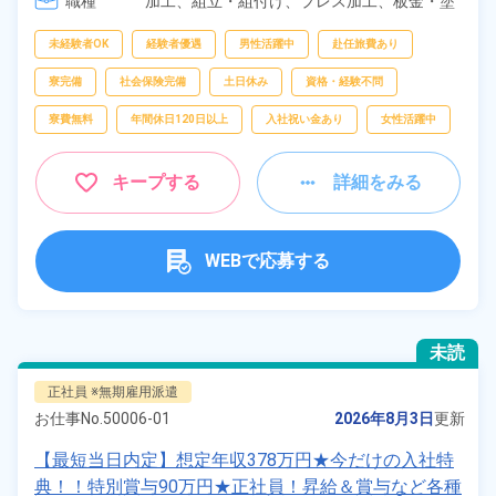
職種
加工、
組立・組付け、
プレス加工、
板金・塗
フリーワー
装、
鋳造・鍛造、
部品供給・充填・運搬、
検
ド
査、
フォークリフト、
物流・配送、
在庫・商
未経験者OK
経験者優遇
男性活躍中
赴任旅費あり
品管理
寮完備
社会保険完備
土日休み
資格・経験不問
寮費無料
年間休日120日以上
入社祝い金あり
女性活躍中
自宅周辺の
お仕事
出典：「位置参照情報」(国土交通省）の加工情報・「HeartRails
キープする
詳細をみる
Geo API」(HeartRails Inc.)
WEBで応募する
未読
正社員 ※無期雇用派遣
お仕事No.
50006-01
2026年8月3日
更新
【最短当日内定】想定年収378万円★今だけの入社特
典！！特別賞与90万円★正社員！昇給＆賞与など各種