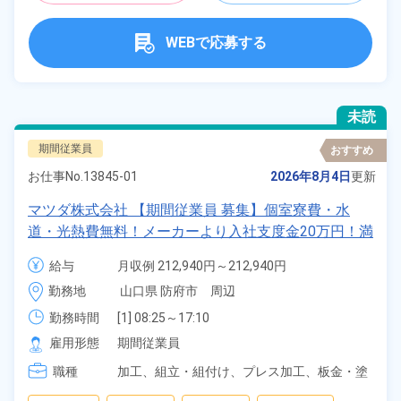
WEBで応募する
未読
期間従業員
おすすめ
お仕事No.
13845-01
2026年8月4日
更新
マツダ株式会社 【期間従業員 募集】個室寮費・水
道・光熱費無料！メーカーより入社支度金20万円！満
了慰労金最大93.8万円★皆勤手当、月2万円！★特別
給与
月収例 212,940円～212,940円

手当3万円《山口県・防府市》
日給 10,140円～10,140円
勤務地
山口県 防府市　周辺
勤務時間
[1] 08:25～17:10

[2] 20:15～05:39
雇用形態
期間従業員
職種
加工、
組立・組付け、
プレス加工、
板金・塗
装、
鋳造・鍛造、
部品供給・充填・運搬、
検