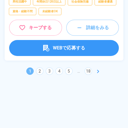
男性活躍中
年間休日120日以上
社会保険完備
経験者優遇
資格・経験不問
未経験者OK
キープする
詳細をみる
WEBで応募する
chevron_right
1
2
3
4
5
...
18