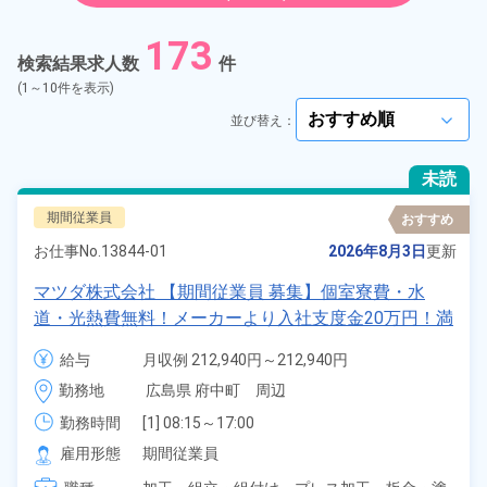
紹介予定派遣
173
検索結果求人数
件
契約社員
(1～10件を表示)
並び替え：
arrow_forward_ios
正社員
未読
アルバイト・パート
期間従業員
おすすめ
お仕事No.
13844-01
2026年8月3日
更新
正社員 ※無期雇用派遣
マツダ株式会社 【期間従業員 募集】個室寮費・水
期間従業員
道・光熱費無料！メーカーより入社支度金20万円！満
了慰労金最大93.8万円★皆勤手当、月2万円！★特別
給与
月収例 212,940円～212,940円

手当3万円《広島県安芸群・府中町》
こだわり
選択してください
日給 10,140円～10,140円
arrow_forward_ios
勤務地
広島県 府中町　周辺
勤務時間
[1] 08:15～17:00

タグ
選択してください
arrow_forward_ios
[2] 20:15～05:39
雇用形態
期間従業員