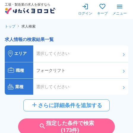
工場・製造業の求人を探すなら
ログイン
キープ
メニュー
トップ
求人検索
求人情報の検索結果一覧
エリア
選択してください
arrow_forward_ios
職種
フォークリフト
arrow_forward_ios
業種
選択してください
arrow_forward_ios
給与
選択してください
add
さらに詳細条件を追加する
arrow_forward_ios
派遣社員
雇用形態
指定した条件で検索
search
(173件)