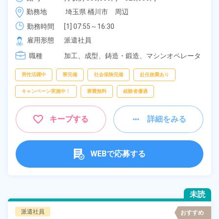
ー通勤可！作業着無償貸与◎《埼玉県桶川市》
時給 1,600円～1,600円
勤務地
埼玉県 桶川市　周辺
勤務時間
[1] 07:55～16:30

[2] 06:25～15:00

雇用形態
派遣社員
[3] 14:55～23:30
職種
加工、
成型、
鋳造・鍛造、
マシンオペレータ
ー、
フォークリフト、
クレーン・玉掛け
男性活躍中
寮完備
社会保険完備
赴任旅費あり
キャンペーン実施中！
寮費無料
経験者優遇
キープする
詳細をみる
WEBで応募する
未読
派遣社員
おすすめ