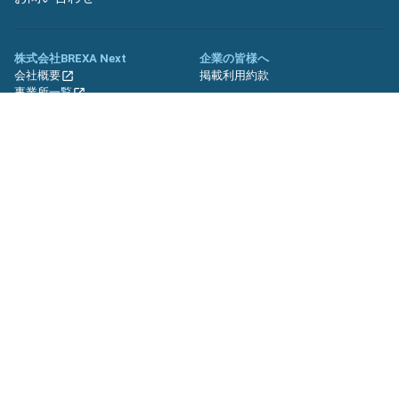
株式会社BREXA Next
企業の皆様へ
会社概要
掲載利用約款
事業所一覧
グループ企業一覧
キャリア社員制度について
関連サイト
友人紹介キャンペーン
期間工.jp
バイトッツ
BREXA Technology キャリア採用
サイト
プライバシーポリシー
利用規約
セキュリティーポリシー
クッキーポリシー
サイトマップ
© BREXA Next inc.All Rights Reserved.