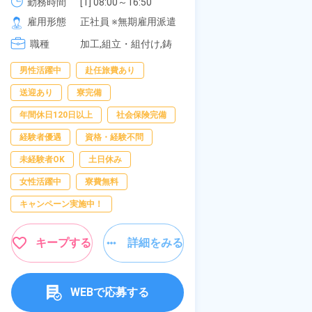
《愛知県大府市》
勤務時間
[1] 08:00～16:50

277,000円
社員食堂あり！
勤務時間
[1
[2] 06:25～15:10

[2
雇用形態
正社員 ※無期雇用派遣
休み！特別賞与
雇用形態
[3] 17:05～01:50
[3
岡県京都郡苅田
職種
加工,組立・組付け,鋳
職種
加
[4
造・鍛造
板
[
男性活躍中
赴任旅費あり
寮完備
土日
オ
給
送迎あり
寮完備
資格・経験不問
年間休日120日以上
社会保険完備
赴任旅費あり
経験者優遇
資格・経験不問
寮費無料
男
未経験者OK
土日休み
女性活躍中
女性活躍中
寮費無料
キープする
キャンペーン実施中！
キープする
詳細をみる
WE
WEBで応募する