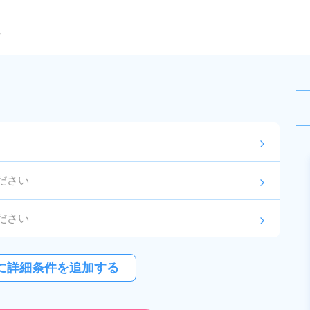
ら
arrow_forward_ios
未読
派遣社員
ださい
arrow_forward_ios
お仕事No.
20302-
2026年8月3日
更
01
新
ださい
arrow_forward_ios
油圧部品の製造及び補助作業！土
日休みでプライベート確保！時給
ださい
arrow_forward_ios
1,200円！正社員登用制度あり！自
に詳細条件を追加する
給与
月収例 230,000円～
社正社員登用制度あり！食堂完
250,000円

紹介予定派遣
勤務地
兵庫県加東市　周辺
備！《兵庫県加東市》
時給 1,200円～1,200円