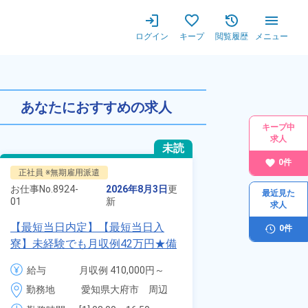
ログイン
キープ
閲覧履歴
メニュー
あなたにおすすめの求人
キープ中
求人
未読
0
件
正社員 ※無期雇用派遣
派遣社員
お仕事No.
8924-
2026年8月3日
更
お仕事No.
最近見た
13283-
01
新
求人
01
【最短当日内定】【最短当日入
0
件
時給1900円！
寮】未経験でも月収例42万円★備
自動車製造に携
品付き寮完備＆赴任旅費会社負担
代～40代の男
給与
月収例 410,000円～
給与
月
◎昇給・業績賞与あり！組立や塗
ム寮無料！マイ
430,000円

4
勤務地
愛知県大府市　周辺
装など自動車製造の各種作業！
勤務地
駐車場あり！赴
月給 277,000円～
時