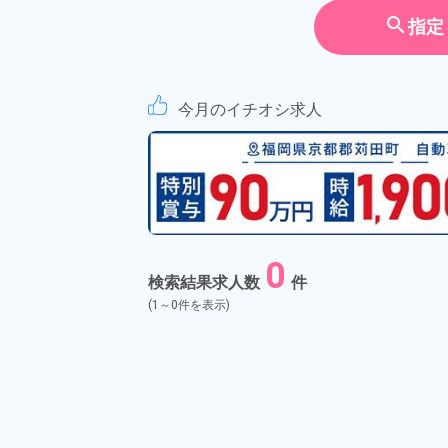
契約社員
search
指定
アルバイ
期間従業
今月のイチオシ求人
こだわり
選択してく
タグ
選択してく
0
フリーワード
検索結果求人数
件
(1～0件を表示)
自宅周辺のお仕事
出典：「位置参照情報」(