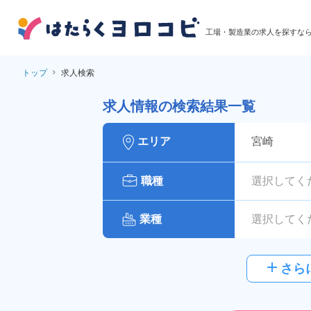
工場・製造業の求人を探すな
トップ
求人検索
求人情報の検索結果一覧
エリア
宮崎
職種
選択してく
業種
選択してく
給与
選択してく
add
さら
派遣社員
雇用形態