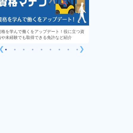
資格を学んで働くをアップデート！役に立つ資
知っておきたい「派
格や未経験でも取得できる免許など紹介
する疑問や不安をす
❮
❯