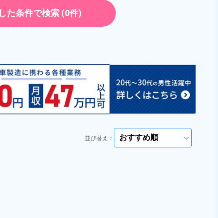
勤務時間
[1] 08:00～16:45

正社員
[2] 19:00～03:45
した条件で検索
(0件)
雇用形態
派遣社員
ト・パート
正社員 ※無期雇用派遣
職種
プレス加工,マシンオペ
レーター
員
未経験者OK
経験者優遇
男性活躍中
社会保険完備
ださい
arrow_forward_ios
土日休み
資格・経験不問
ださい
arrow_forward_ios
キープする
詳細をみる
WEBで応募する
並び替え：
arrow_forward_ios
国土交通省）の加工情報・「HeartRails Geo API」(HeartRails Inc.)