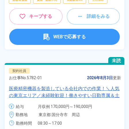
キープする
詳細をみる
WEBで応募する
未読
契約社員
お仕事No.
5782-01
2026年8月3日
更新
医療精密機器を製造している会社内での作業！＼人気
の東京エリア／未経験歓迎！働きやすい日勤専属＆土
日祝休み！残業＆休出少なめ！日払い制度あり！食堂
給与
月収例 170,000円～190,000円

利用OK！嬉しい年間休日125日！《東京都国分寺市》
時給 1,250円～1,250円
勤務地
東京都 国分寺市　周辺
勤務時間
08:30～17:00