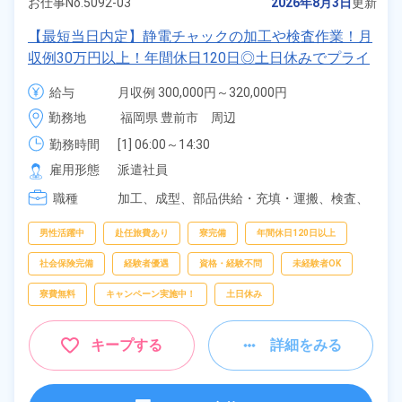
お仕事No.
5092-03
2026年8月3日
更新
【最短当日内定】静電チャックの加工や検査作業！月
収例30万円以上！年間休日120日◎土日休みでプライ
ベート充実★作業着無償貸与◎日払い制度あり！空調
給与
月収例 300,000円～320,000円

完備で働きやすい★無料駐車場あり！《福岡県豊前
時給 1,500円～1,500円
勤務地
福岡県 豊前市　周辺
市》
勤務時間
[1] 06:00～14:30

[2] 14:20～22:50

雇用形態
派遣社員
[3] 22:05～06:20

職種
[4] 08:30～17:10
加工、
成型、
部品供給・充填・運搬、
検査、
試験・実験・評価、
データ入力
男性活躍中
赴任旅費あり
寮完備
年間休日120日以上
社会保険完備
経験者優遇
資格・経験不問
未経験者OK
寮費無料
キャンペーン実施中！
土日休み
キープする
詳細をみる