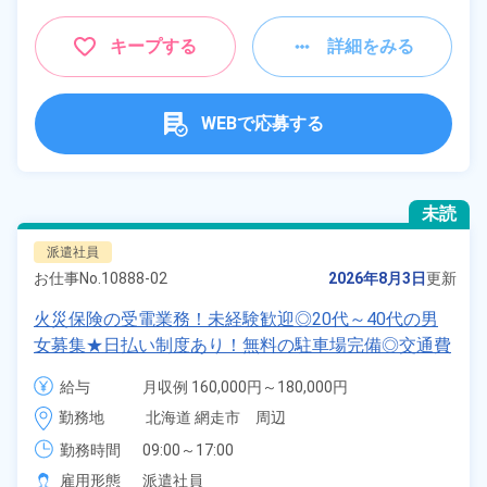
キープする
詳細をみる
WEBで応募する
未読
派遣社員
お仕事No.
10888-02
2026年8月3日
更新
火災保険の受電業務！未経験歓迎◎20代～40代の男
女募集★日払い制度あり！無料の駐車場完備◎交通費
支給★《北海道網走市》
給与
月収例 160,000円～180,000円

時給 1,192円～1,192円
勤務地
北海道 網走市　周辺
勤務時間
09:00～17:00
雇用形態
派遣社員