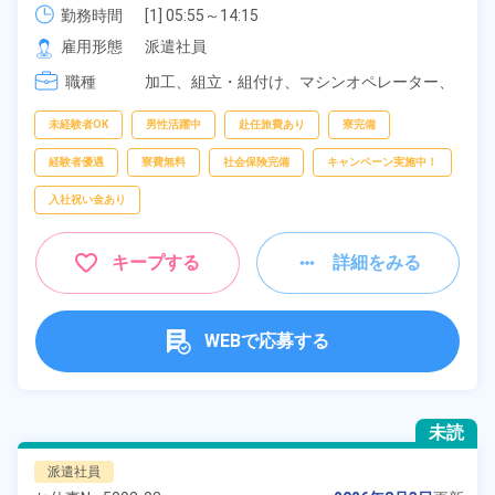
勤務時間
[1] 05:55～14:15

タグ
選択してください
[2] 13:55～22:15

arrow_forward_ios
雇用形態
派遣社員
[3] 21:55～06:15

職種
[4] 08:20～16:45
加工、
組立・組付け、
マシンオペレーター、
部品供給・充填・運搬、
検査、
クレーン・玉
フリーワー
掛け、
データ入力
未経験者OK
男性活躍中
赴任旅費あり
寮完備
ド
経験者優遇
寮費無料
社会保険完備
キャンペーン実施中！
入社祝い金あり
自宅周辺の
お仕事
キープする
詳細をみる
出典：「位置参照情報」(国土交通省）の加工情報・「HeartRails
Geo API」(HeartRails Inc.)
WEBで応募する
未読
派遣社員