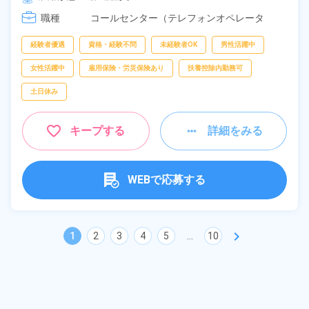
職種
コールセンター（テレフォンオペレータ
ー）、
受付、
データ入力
経験者優遇
資格・経験不問
未経験者OK
男性活躍中
女性活躍中
雇用保険・労災保険あり
扶養控除内勤務可
土日休み
キープする
詳細をみる
WEBで応募する
chevron_right
1
2
3
4
5
...
10