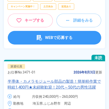
キャンペーン実施中！
土日休み
送迎あり
キープする
詳細をみる
WEBで応募する
未読
派遣社員
お仕事No.
3471-01
2026年8月3日
更新
半導体・カメラモジュール部品の製造！簡単軽作業で
時給1,400円★未経験歓迎！20代～50代の男性活躍
中！ピンチに嬉しい日払い制度あり★備品付きワンル
給与
月収例 240,000円～260,000円

ーム寮完備！《埼玉県ふじみ野市》
時給 1,400円～1,400円
勤務地
埼玉県 ふじみ野市　周辺