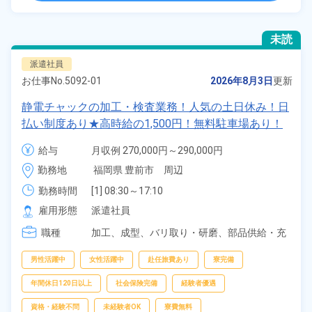
未読
派遣社員
お仕事No.
5092-01
2026年8月3日
更新
静電チャックの加工・検査業務！人気の土日休み！日
払い制度あり★高時給の1,500円！無料駐車場あり！
車・バイク・自転車通勤可！未経験者大歓迎★《福岡
給与
月収例 270,000円～290,000円

県豊前市》
時給 1,500円～1,500円
勤務地
福岡県 豊前市　周辺
勤務時間
[1] 08:30～17:10

[2] 06:00～14:30

雇用形態
派遣社員
[3] 14:20～22:50
職種
加工、
成型、
バリ取り・研磨、
部品供給・充
填・運搬、
検査、
試験・実験・評価、
データ
入力
男性活躍中
女性活躍中
赴任旅費あり
寮完備
年間休日120日以上
社会保険完備
経験者優遇
資格・経験不問
未経験者OK
寮費無料