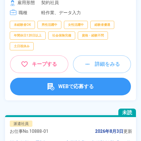
雇用形態
契約社員
職種
軽作業、
データ入力
未経験者OK
男性活躍中
女性活躍中
経験者優遇
年間休日120日以上
社会保険完備
資格・経験不問
土日祝休み
キープする
詳細をみる
WEBで応募する
未読
派遣社員
お仕事No.
10888-01
2026年8月3日
更新