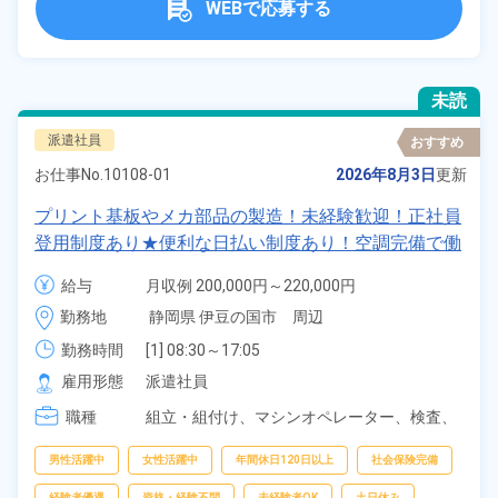
WEBで応募する
未読
派遣社員
おすすめ
お仕事No.
10108-01
2026年8月3日
更新
プリント基板やメカ部品の製造！未経験歓迎！正社員
登用制度あり★便利な日払い制度あり！空調完備で働
きやすい環境♪休出少なめで予定も立てやすい★20代
給与
月収例 200,000円～220,000円

～40代の男女活躍中！《静岡県伊豆の国市》
時給 1,170円～1,170円
勤務地
静岡県 伊豆の国市　周辺
勤務時間
[1] 08:30～17:05

[2] 19:00～03:35
雇用形態
派遣社員
職種
組立・組付け、
マシンオペレーター、
検査、
データ入力
男性活躍中
女性活躍中
年間休日120日以上
社会保険完備
経験者優遇
資格・経験不問
未経験者OK
土日休み