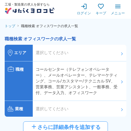
工場・製造業の求人を探すなら
ログイン
キープ
メニュー
トップ
職種検索 オフィスワークの求人一覧
職種検索 オフィスワークの求人一覧
エリア
選択してください
arrow_forward_ios
職種
コールセンター（テレフォンオペレータ
ー）、メールオペレーター、テレマーケティ
ング、コール/カスタマー/テクニカル SV、
arrow_forward_ios
営業事務、営業アシスタント、一般事務、受
付、データ入力、オフィスワーク
業種
選択してください
arrow_forward_ios
給与
選択してください
add
さらに詳細条件を追加する
arrow_forward_ios