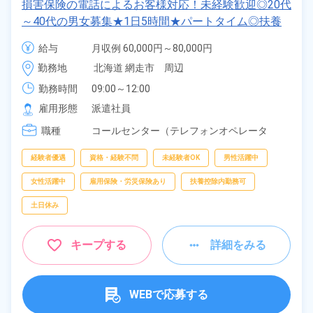
損害保険の電話によるお客様対応！未経験歓迎◎20代
～40代の男女募集★1日5時間★パートタイム◎扶養
控除内での勤務可☆日払い制度あり！正社員登用制度
給与
月収例 60,000円～80,000円

あり★無料の駐車場完備◎交通費支給★《北海道網走
時給 1,231円～1,231円
勤務地
北海道 網走市　周辺
市》
勤務時間
09:00～12:00
雇用形態
派遣社員
職種
コールセンター（テレフォンオペレータ
ー）、
受付、
データ入力
経験者優遇
資格・経験不問
未経験者OK
男性活躍中
女性活躍中
雇用保険・労災保険あり
扶養控除内勤務可
土日休み
キープする
詳細をみる
WEBで応募する