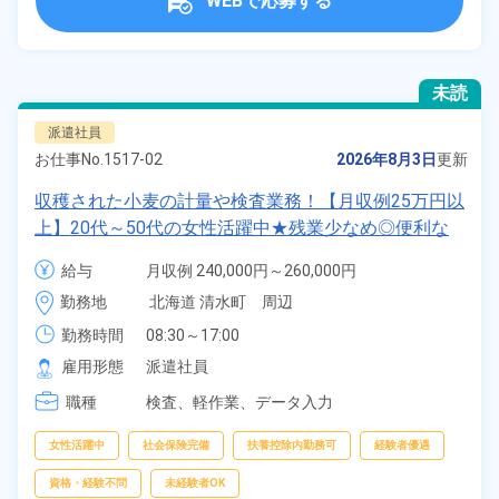
WEBで応募する
未読
派遣社員
お仕事No.
1517-02
2026年8月3日
更新
収穫された小麦の計量や検査業務！【月収例25万円以
上】20代～50代の女性活躍中★残業少なめ◎便利な
日払い制度あり◎マイカー通勤OK！無料駐車場完
給与
月収例 240,000円～260,000円

備！《北海道上川郡清水町》
時給 1,400円～1,400円
勤務地
北海道 清水町　周辺
勤務時間
08:30～17:00
雇用形態
派遣社員
職種
検査、
軽作業、
データ入力
女性活躍中
社会保険完備
扶養控除内勤務可
経験者優遇
資格・経験不問
未経験者OK