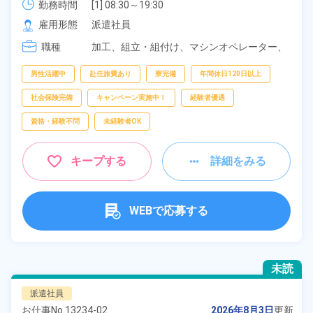
勤務時間
[1] 08:30～19:30

[2] 20:30～07:30

雇用形態
派遣社員
[3] 08:30～17:30
職種
加工、
組立・組付け、
マシンオペレーター、
部品供給・充填・運搬、
検査、
データ入力
男性活躍中
赴任旅費あり
寮完備
年間休日120日以上
社会保険完備
キャンペーン実施中！
経験者優遇
資格・経験不問
未経験者OK
キープする
詳細をみる
WEBで応募する
未読
派遣社員
お仕事No.
13234-02
2026年8月3日
更新