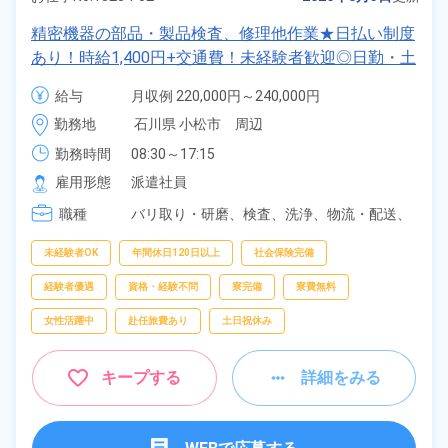
精密機器の部品・製品検査、修理他作業★日払い制度
あり！時給1,400円+交通費！未経験者歓迎◎日勤・土
日祝休み！20代～40代女性活躍中！寮費無料のワン
給与
月収例 220,000円～240,000円

ルーム寮完備！マイカー通勤OK！カフェテリアのよ
時給 1,400円～1,400円
勤務地
石川県 小松市　周辺
うな食堂あり！《石川県小松市》
勤務時間
08:30～17:15
雇用形態
派遣社員
職種
バリ取り・研磨、
検査、
洗浄、
物流・配送、
試験・実験・評価、
修理、
ピッキング、
デー
タ入力
未経験者OK
年間休日120日以上
社会保険完備
経験者優遇
資格・経験不問
寮完備
寮費無料
女性活躍中
赴任旅費あり
土日祝休み
キープする
詳細をみる