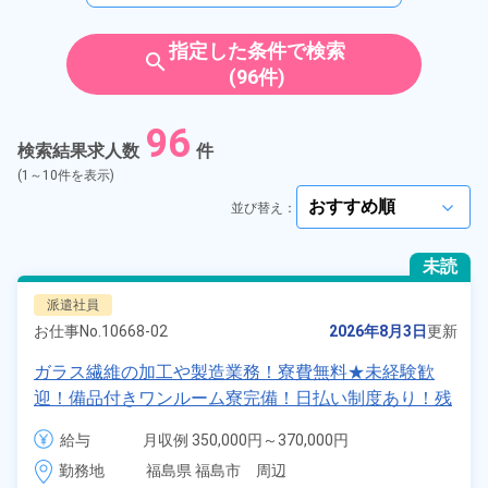
派遣社員
雇用形態
指定した条件で検索
search
(96件)
紹介予定派遣
96
検索結果求人数
件
契約社員
(1～10件を表示)
並び替え：
arrow_forward_ios
正社員
未読
アルバイト・パート
派遣社員
お仕事No.
10668-02
2026年8月3日
更新
正社員 ※無期雇用派遣
ガラス繊維の加工や製造業務！寮費無料★未経験歓
迎！備品付きワンルーム寮完備！日払い制度あり！残
期間従業員
業＆休出少なめで予定も立てやすい♪！正社員登用制
給与
月収例 350,000円～370,000円

度あり！《福島県福島市》
時給 1,625円～1,625円
こだわり
選択してください
勤務地
福島県 福島市　周辺
arrow_forward_ios