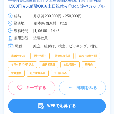
半導体製造装置部品や医用製品の組立作業！高時給
1,500円★未経験OK★土日祝休み◎お友達やカップル
同士での応募OK！クリーンルーム内作業◎就業先食
給与
月収例 230,000円～250,000円

堂利用可★マイカー通勤可＆無料駐車場完備◎《熊本
時給 1,500円～1,500円
勤務地
熊本県 西原村　周辺
県阿蘇郡西原村》
勤務時間
[1] 06:00～14:45

[2] 08:30～17:15

雇用形態
派遣社員
[3] 14:15～23:00

職種
[4] 23:15～07:00
組立・組付け、
検査、
ピッキング、
梱包
未経験者OK
男性活躍中
社会保険完備
資格・経験不問
年間休日120日以上
経験者優遇
女性活躍中
寮完備
寮費無料
赴任旅費あり
土日祝休み
キープする
詳細をみる
WEBで応募する