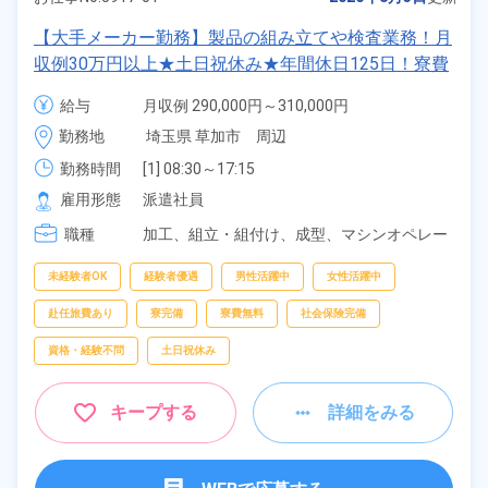
【大手メーカー勤務】製品の組み立てや検査業務！月
収例30万円以上★土日祝休み★年間休日125日！寮費
無料★備品付きワンルーム寮完備★赴任旅費会社負担
給与
月収例 290,000円～310,000円

◎自社正社員登用制度あり★就業先食堂利用可◎《埼
時給 1,550円～1,550円
勤務地
埼玉県 草加市　周辺
玉県草加市》
勤務時間
[1] 08:30～17:15

[2] 17:15～02:00

雇用形態
派遣社員
[3] 06:00～14:45

職種
[4] 14:45～23:30
加工、
組立・組付け、
成型、
マシンオペレー
ター、
検査、
ピッキング、
梱包
未経験者OK
経験者優遇
男性活躍中
女性活躍中
赴任旅費あり
寮完備
寮費無料
社会保険完備
資格・経験不問
土日祝休み
キープする
詳細をみる