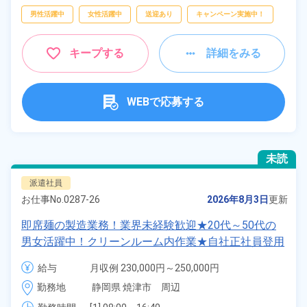
男性活躍中
女性活躍中
送迎あり
キャンペーン実施中！
キープする
詳細をみる
WEBで応募する
未読
派遣社員
お仕事No.
0287-26
2026年8月3日
更新
即席麺の製造業務！業界未経験歓迎★20代～50代の
男女活躍中！クリーンルーム内作業★自社正社員登用
あり！備品付きワンルーム寮完備！土日祝休み！年間
給与
月収例 230,000円～250,000円

休日131日！社員食堂利用可！《静岡県焼津市》
時給 1,330円～1,330円
勤務地
静岡県 焼津市　周辺