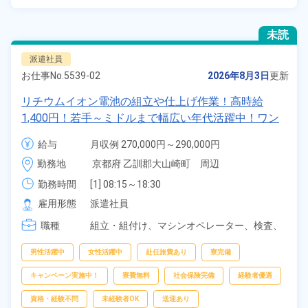
未読
派遣社員
お仕事No.
5539-02
2026年8月3日
更新
リチウムイオン電池の組立や仕上げ作業！高時給
1,400円！若手～ミドルまで幅広い年代活躍中！ワン
ルーム寮完備＆赴任寮費会社負担！正社員登用制度あ
給与
月収例 270,000円～290,000円

り◎日払いOK！《京都府大山崎町》
時給 1,400円～1,400円
勤務地
京都府 乙訓郡大山崎町　周辺
勤務時間
[1] 08:15～18:30

[2] 20:15～06:30

雇用形態
派遣社員
[3] 08:15～17:00

職種
[4] 20:15～05:00
組立・組付け、
マシンオペレーター、
検査、
ピッキング、
梱包
男性活躍中
女性活躍中
赴任旅費あり
寮完備
キャンペーン実施中！
寮費無料
社会保険完備
経験者優遇
資格・経験不問
未経験者OK
送迎あり