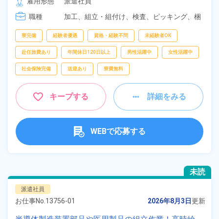
雇用形態
派遣社員
[3] 08:30～18:30

職種
[4] 20:30～06:30
加工、
組立・組付け、
検査、
ピッキング、
梱
包
寮完備
経験者優遇
資格・経験不問
未経験者OK
赴任旅費あり
年間休日120日以上
男性活躍中
女性活躍中
社会保険完備
送迎あり
寮費無料
キープする
詳細をみる
WEBで応募する
未読
派遣社員
お仕事No.
13756-01
2026年8月3日
更新