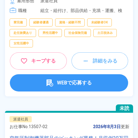
雇用形態
派遣社員
職種
組立・組付け、
部品供給・充填・運搬、
検
査、
ピッキング、
梱包
フリーワー
寮完備
経験者優遇
資格・経験不問
未経験者OK
ド
赴任旅費あり
男性活躍中
社会保険完備
土日祝休み
女性活躍中
自宅周辺の
お仕事
キープする
詳細をみる
出典：「位置参照情報」(国土交通省）の加工情報・「HeartRails
Geo API」(HeartRails Inc.)
WEBで応募する
未読
派遣社員
お仕事No.
13507-02
2026年8月3日
更新