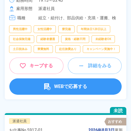
勤務時間
19:15～03:45
雇用形態
派遣社員
職種
組立・組付け、
部品供給・充填・運搬、
検
査、
梱包
男性活躍中
女性活躍中
寮完備
年間休日120日以上
社会保険完備
経験者優遇
資格・経験不問
未経験者OK
土日祝休み
寮費無料
赴任旅費あり
キャンペーン実施中！
キープする
詳細をみる
WEBで応募する
未読
派遣社員
おすすめ
お仕事No.
5917-01
2026年8月3日
更新