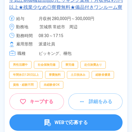
空気圧制御機器部品のピッキング業務！月収例29万円
以上★残業少なめ◎寮費無料★備品付きワンルーム寮
完備！正社員登用制度あり★20代～40代の男性活躍
給与
月収例 280,000円～300,000円

中！交通費支給★食堂利用可◎日払い制度あり★マイ
時給 1,700円～1,700円
勤務地
茨城県 常総市　周辺
カー通勤可＆無料駐車場有★《茨城県常総市》
勤務時間
08:30～17:15
雇用形態
派遣社員
職種
ピッキング、
梱包
男性活躍中
社会保険完備
寮完備
赴任旅費あり
年間休日120日以上
寮費無料
土日祝休み
経験者優遇
資格・経験不問
未経験者OK
キープする
詳細をみる
WEBで応募する