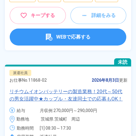
キープする
詳細をみる
WEBで応募する
未読
派遣社員
お仕事No.
11868-02
2026年8月3日
更新
リチウムイオンバッテリーの製造業務！20代～50代
の男女活躍中★カップル・友達同士での応募もOK！
マイカー通勤OK！無料駐車場あり！年間休日133日！
給与
月収例 270,000円～290,000円

赴任旅費会社負担！日払いあり！空調完備で快適！備
時給 1,420円～1,420円
勤務地
茨城県 茨城町　周辺
品付ワンルーム寮完備！《茨城県東茨城郡》
勤務時間
[1] 08:30～17:30

[2] 20:30～05:30
