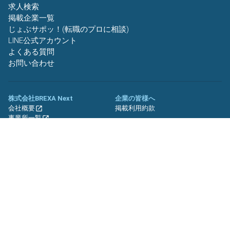
求人検索
掲載企業一覧
じょぶサポッ！(転職のプロに相談)
LINE公式アカウント
よくある質問
お問い合わせ
株式会社BREXA Next
企業の皆様へ
会社概要
掲載利用約款
事業所一覧
グループ企業一覧
キャリア社員制度について
関連サイト
友人紹介キャンペーン
期間工.jp
バイトッツ
BREXA Technology キャリア採用
サイト
プライバシーポリシー
利用規約