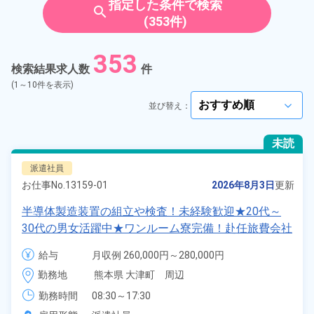
指定した条件で検索
search
(353件)
紹介予定派遣
353
検索結果求人数
件
契約社員
(1～10件を表示)
並び替え：
arrow_forward_ios
正社員
未読
アルバイト・パート
派遣社員
お仕事No.
13159-01
2026年8月3日
更新
正社員 ※無期雇用派遣
半導体製造装置の組立や検査！未経験歓迎★20代～
30代の男女活躍中★ワンルーム寮完備！赴任旅費会社
期間従業員
負担！マイカー通勤OK！無料駐車場あり！正社員登
給与
月収例 260,000円～280,000円

用あり！《熊本県菊池郡大津町》
時給 1,400円～1,400円
こだわり
選択してください
勤務地
熊本県 大津町　周辺
arrow_forward_ios
勤務時間
08:30～17:30
タグ
選択してください
arrow_forward_ios