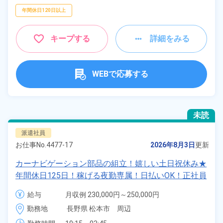
年間休日120日以上
キープする
詳細をみる
WEBで応募する
未読
派遣社員
お仕事No.
4477-17
2026年8月3日
更新
カーナビゲーション部品の組立！嬉しい土日祝休み★
年間休日125日！稼げる夜勤専属！日払いOK！正社員
登用制度あり！マイカー通勤OK！《長野県松本市》
給与
月収例 230,000円～250,000円

時給 1,230円～1,230円
勤務地
長野県 松本市　周辺