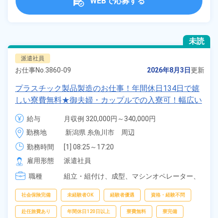
WEBで応募する
未読
派遣社員
お仕事No.
3860-09
2026年8月3日
更新
プラスチック製品製造のお仕事！年間休日134日で嬉
しい寮費無料★御夫婦・カップルでの入寮可！幅広い
年齢の男女活躍中！高時給1,400円！マイカー・バイ
給与
月収例 320,000円～340,000円

ク・自転車通勤可！寮から無料送迎もあり！正社員登
時給 1,400円～1,400円
勤務地
新潟県 糸魚川市　周辺
用制度あり！《新潟県糸魚川市》
勤務時間
[1] 08:25～17:20

[2] 20:30～05:45
雇用形態
派遣社員
職種
組立・組付け、
成型、
マシンオペレーター、
バリ取り・研磨、
検査、
洗浄、
ピッキング、
梱包
社会保険完備
未経験者OK
経験者優遇
資格・経験不問
赴任旅費あり
年間休日120日以上
寮費無料
寮完備