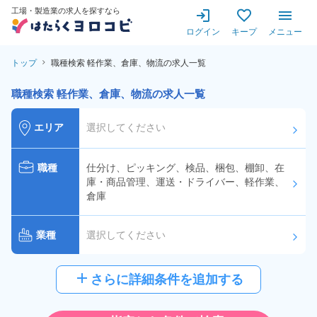
工場・製造業の求人を探すなら
ログイン
キープ
メニュー
トップ
職種検索 軽作業、倉庫、物流の求人一覧
職種検索 軽作業、倉庫、物流の求人一覧
エリア
選択してください
arrow_forward_ios
職種
仕分け、ピッキング、検品、梱包、棚卸、在
庫・商品管理、運送・ドライバー、軽作業、
arrow_forward_ios
倉庫
業種
選択してください
arrow_forward_ios
給与
選択してください
add
さらに詳細条件を追加する
arrow_forward_ios
派遣社員
雇用形態