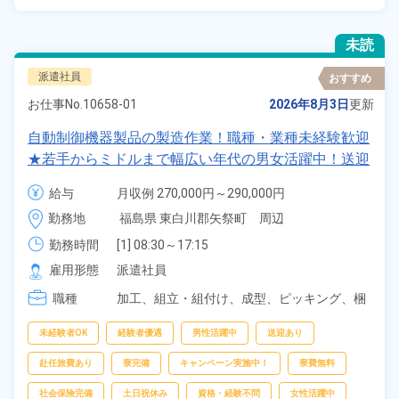
未読
派遣社員
おすすめ
お仕事No.
10658-01
2026年8月3日
更新
自動制御機器製品の製造作業！職種・業種未経験歓迎
★若手からミドルまで幅広い年代の男女活躍中！送迎
付きの1R寮費無料＆赴任旅費会社負担！住み込みも
給与
月収例 270,000円～290,000円

Ok！正社員登用制度あり！食堂利用OK！《福島県東
時給 1,600円～1,600円
勤務地
福島県 東白川郡矢祭町　周辺
白川郡矢祭町》
勤務時間
[1] 08:30～17:15

[2] 06:00～14:45

雇用形態
派遣社員
[3] 14:45～23:30

職種
[4] 12:45～21:30
加工、
組立・組付け、
成型、
ピッキング、
梱
包
未経験者OK
経験者優遇
男性活躍中
送迎あり
赴任旅費あり
寮完備
キャンペーン実施中！
寮費無料
社会保険完備
土日祝休み
資格・経験不問
女性活躍中