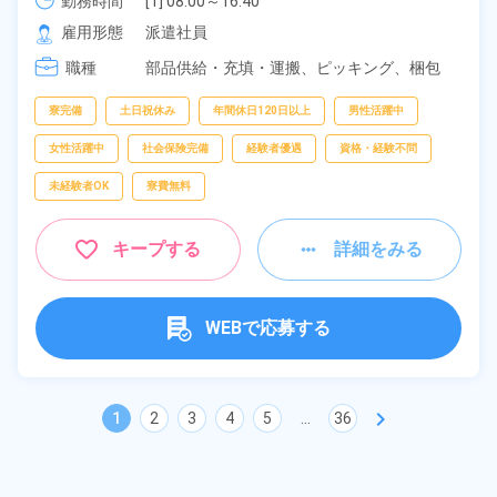
勤務時間
[1] 08:00～16:40

[2] 16:30～01:10
雇用形態
派遣社員
職種
部品供給・充填・運搬、
ピッキング、
梱包
寮完備
土日祝休み
年間休日120日以上
男性活躍中
女性活躍中
社会保険完備
経験者優遇
資格・経験不問
未経験者OK
寮費無料
キープする
詳細をみる
WEBで応募する
chevron_right
1
2
3
4
5
...
36