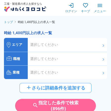
工場・製造業の求人を探すなら
ログイン
キープ
メニュー
トップ
時給 1,400円以上の求人一覧
時給 1,400円以上の求人一覧
エリア
選択してください
arrow_forward_ios
職種
選択してください
arrow_forward_ios
業種
選択してください
arrow_forward_ios
給与
時給:1,400円以上
add
さらに詳細条件を追加する
arrow_forward_ios
派遣社員
雇用形態
指定した条件で検索
search
(896件)