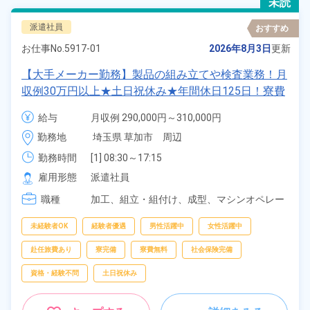
未読
派遣社員
おすすめ
お仕事No.
5917-01
2026年8月3日
更新
【大手メーカー勤務】製品の組み立てや検査業務！月
収例30万円以上★土日祝休み★年間休日125日！寮費
無料★備品付きワンルーム寮完備★赴任旅費会社負担
給与
月収例 290,000円～310,000円

◎自社正社員登用制度あり★就業先食堂利用可◎《埼
時給 1,550円～1,550円
勤務地
埼玉県 草加市　周辺
玉県草加市》
勤務時間
[1] 08:30～17:15

[2] 17:15～02:00

雇用形態
派遣社員
[3] 06:00～14:45

職種
[4] 14:45～23:30
加工、
組立・組付け、
成型、
マシンオペレー
ター、
検査、
ピッキング、
梱包
未経験者OK
経験者優遇
男性活躍中
女性活躍中
赴任旅費あり
寮完備
寮費無料
社会保険完備
資格・経験不問
土日祝休み