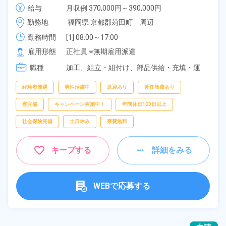
手当も充実！クルマの組立・加工業務！備品付き寮完
給与
月収例 370,000円～390,000円

備★無料送迎あり♪生活支援物資事前対応可◎《福岡
給与 255,000円～255,000円
勤務地
福岡県 京都郡苅田町　周辺
県苅田町》
勤務時間
[1] 08:00～17:00

[2] 20:00～05:00

雇用形態
正社員 ※無期雇用派遣
[3] 16:30～01:30
職種
加工、
組立・組付け、
部品供給・充填・運
搬、
フォークリフト
経験者優遇
男性活躍中
送迎あり
赴任旅費あり
寮完備
キャンペーン実施中！
年間休日120日以上
社会保険完備
土日休み
寮費無料
キープする
詳細をみる
WEBで応募する