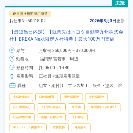
未読
正社員 ※無期雇用派遣
お仕事No.
50018-02
2026年8月3日
更新
【最短当日内定】【就業先はトヨタ自動車九州株式会
社】BREXA Next限定入社特典！最大100万円支給！
寮費無料！昇給＆業績賞与あり！相当支給★大手自動
給与
月収例 350,000円～370,000円

車メーカーで車の組立・溶接・塗装作業！未経験歓迎
給与 255,000円～255,000円
勤務地
福岡県 宮若市　周辺
♪昇給＆業績賞与など各種手当も充実！備品付き1R寮
完備♪カバン一つで赴任OK！20代～30代の男女活躍
勤務時間
[1] 06:00～14:40

[2] 16:00～00:40

中！格安食堂あり♪生活支援物資事前対応可◎《福岡
雇用形態
正社員 ※無期雇用派遣
[3] 16:30～01:10

県宮若市》
職種
[4] 15:20～00:00
組立・組付け、
プレス加工、
板金・塗装、
溶
接、
部品供給・充填・運搬
未経験者OK
経験者優遇
男性活躍中
女性活躍中
赴任旅費あり
入社祝い金あり
寮完備
年間休日120日以上
社会保険完備
資格・経験不問
土日休み
キャンペーン実施中！
寮費無料
送迎あり