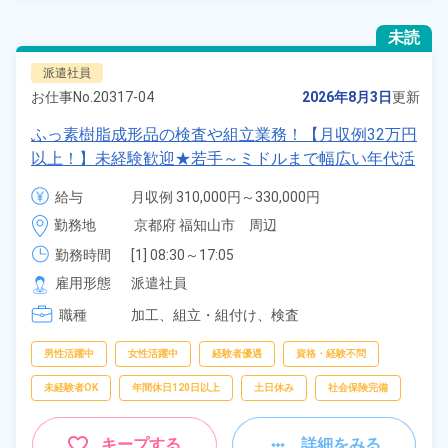
未読
派遣社員
お仕事No.
20317-04
2026年8月3日
更新
ふっ素樹脂成形品の検査や組立業務！【月収例32万円
以上！】未経験歓迎★若手～ミドルまで幅広い年代活
躍中！正社員登用のチャンス♪日払いOK！年間休日
給与
月収例 310,000円～330,000円

123日！《京都府福知山市》
時給 1,400円～1,400円
勤務地
京都府 福知山市　周辺
勤務時間
[1] 08:30～17:05

[2] 20:30～05:05
雇用形態
派遣社員
職種
加工、
組立・組付け、
検査
男性活躍中
女性活躍中
経験者優遇
資格・経験不問
未経験者OK
年間休日120日以上
土日休み
社会保険完備
キープする
詳細をみる