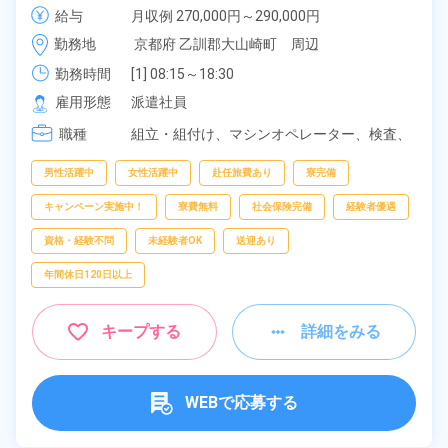
ルーム寮完備＆赴任寮費会社負担！正社員登用制度あ
給与
月収例 270,000円～290,000円

り◎日払いOK！《京都府大山崎町》
時給 1,400円～1,400円
勤務地
京都府 乙訓郡大山崎町　周辺
勤務時間
[1] 08:15～18:30

[2] 20:15～06:30

雇用形態
派遣社員
[3] 08:15～17:00

職種
[4] 20:15～05:00
組立・組付け、
マシンオペレーター、
検査、
ピッキング、
梱包
男性活躍中
女性活躍中
赴任旅費あり
寮完備
キャンペーン実施中！
寮費無料
社会保険完備
経験者優遇
資格・経験不問
未経験者OK
送迎あり
年間休日120日以上
キープする
詳細をみる
WEBで応募する