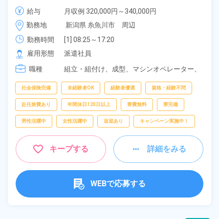
年齢の男女活躍中！高時給1,400円！マイカー・バイ
給与
月収例 320,000円～340,000円

ク・自転車通勤可！寮から無料送迎もあり！正社員登
時給 1,400円～1,400円
勤務地
新潟県 糸魚川市　周辺
用制度あり！《新潟県糸魚川市》
勤務時間
[1] 08:25～17:20

[2] 20:30～05:45
雇用形態
派遣社員
職種
組立・組付け、
成型、
マシンオペレーター、
バリ取り・研磨、
検査、
洗浄、
ピッキング、
梱包
社会保険完備
未経験者OK
経験者優遇
資格・経験不問
赴任旅費あり
年間休日120日以上
寮費無料
寮完備
男性活躍中
女性活躍中
送迎あり
キャンペーン実施中！
キープする
詳細をみる
WEBで応募する