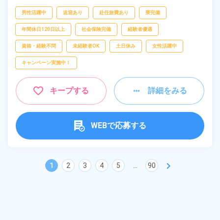
金・塗装、
鋳造・鍛造、
溶接、
マシンオペレ
ーター、
検査
男性活躍中
送迎あり
赴任旅費あり
寮完備
年間休日120日以上
社会保険完備
経験者優遇
資格・経験不問
未経験者OK
土日休み
女性活躍中
キャンペーン実施中！
キープする
詳細をみる
WEBで応募する
chevron_right
1
2
3
4
5
...
90