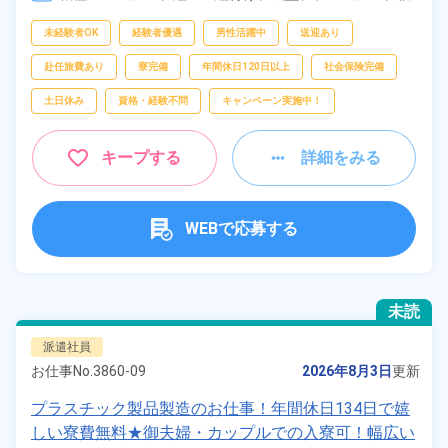
金・塗装、
鋳造・鍛造、
溶接、
マシンオペレ
フリーワー
ーター、
検査
未経験者OK
経験者優遇
男性活躍中
送迎あり
ド
赴任旅費あり
寮完備
年間休日120日以上
社会保険完備
土日休み
資格・経験不問
キャンペーン実施中！
自宅周辺の
お仕事
キープする
詳細をみる
出典：「位置参照情報」(国土交通省）の加工情報・「HeartRails
Geo API」(HeartRails Inc.)
WEBで応募する
未読
派遣社員
お仕事No.
3860-09
2026年8月3日
更新
プラスチック製品製造のお仕事！年間休日134日で嬉
しい寮費無料★御夫婦・カップルでの入寮可！幅広い