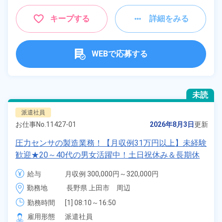
キープする
詳細をみる
WEBで応募する
未読
派遣社員
お仕事No.
11427-01
2026年8月3日
更新
圧力センサの製造業務！【月収例31万円以上】未経験
歓迎★20～40代の男女活躍中！土日祝休み＆長期休
暇ありで年間休日123日！日払い制度あり♪社会保険
給与
月収例 300,000円～320,000円

完備！《長野県上田市》
時給 1,550円～1,550円
勤務地
長野県 上田市　周辺
勤務時間
[1] 08:10～16:50

[2] 16:10～00:50

雇用形態
派遣社員