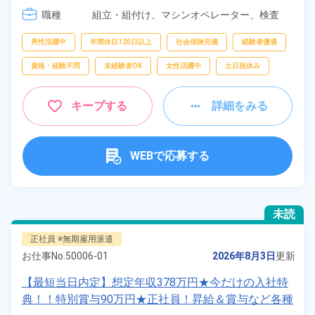
[3] 23:35～08:15
職種
組立・組付け、
マシンオペレーター、
検査
男性活躍中
年間休日120日以上
社会保険完備
経験者優遇
資格・経験不問
未経験者OK
女性活躍中
土日祝休み
キープする
詳細をみる
WEBで応募する
未読
正社員 ※無期雇用派遣
お仕事No.
50006-01
2026年8月3日
更新
【最短当日内定】想定年収378万円★今だけの入社特
典！！特別賞与90万円★正社員！昇給＆賞与など各種