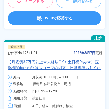
キープする
詳細をみる
WEBで応募する
未読
派遣社員
お仕事No.
12641-01
2026年8月7日
更新
【月収例32万円以上★未経験OK！土日祝休み★】医
療機関向け内視鏡スコープの組立！日勤専属もしくは
2交替勤務選択可★年間休日120日★ワンルーム寮完
給与
月収例 310,000円～330,000円

備！通勤ラクラク無料送迎あり◎20代～40代の男女
時給 1,600円～1,600円
勤務地
福島県 会津若松市　周辺
活躍中！マイカー通勤OK◎無料駐車場あり★赴任旅
費会社負担！日払いあり◎空調完備で快適作業★《福
勤務時間
[1] 08:35～17:20

[2] 16:55～01:40

島県会津若松市》
雇用形態
派遣社員
[3] 00:30～09:35
職種
加工、
組立・組付け、
検査