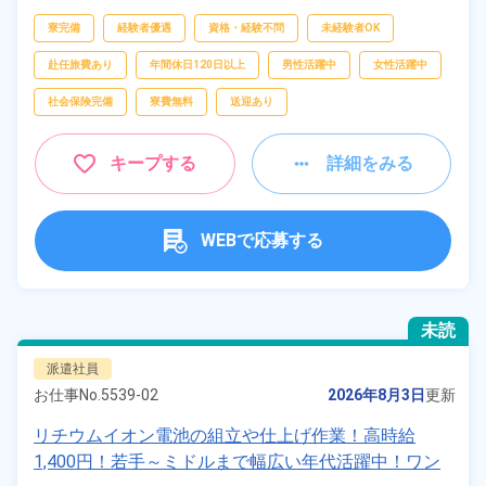
寮完備
経験者優遇
資格・経験不問
未経験者OK
赴任旅費あり
年間休日120日以上
男性活躍中
女性活躍中
社会保険完備
寮費無料
送迎あり
キープする
詳細をみる
WEBで応募する
未読
派遣社員
お仕事No.
5539-02
2026年8月3日
更新
リチウムイオン電池の組立や仕上げ作業！高時給
1,400円！若手～ミドルまで幅広い年代活躍中！ワン