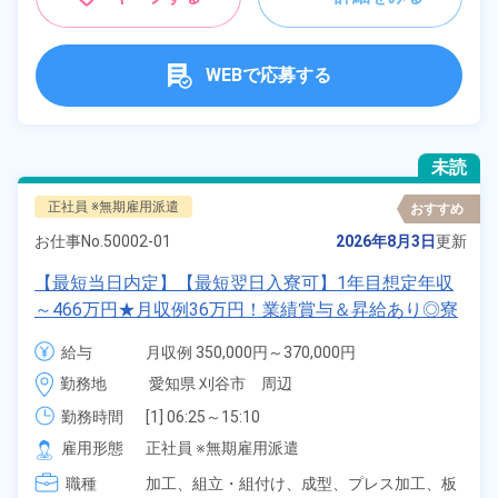
WEBで応募する
未読
正社員 ※無期雇用派遣
おすすめ
お仕事No.
50002-01
2026年8月3日
更新
【最短当日内定】【最短翌日入寮可】1年目想定年収
～466万円★月収例36万円！業績賞与＆昇給あり◎寮
完備！寮費6割補助★寮から職場まで送迎つき◎土日
給与
月収例 350,000円～370,000円

休み＆年間休日122日！《愛知県刈谷市》
給与 251,000円～251,000円
勤務地
愛知県 刈谷市　周辺
勤務時間
[1] 06:25～15:10

[2] 17:05～01:50

雇用形態
正社員 ※無期雇用派遣
[3] 08:30～17:25
職種
加工、
組立・組付け、
成型、
プレス加工、
板