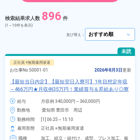
紹介予定派遣
896
検索結果求人数
件
契約社員
(1～10件を表示)
並び替え：
arrow_forward_ios
正社員
未読
アルバイト・パート
正社員 ※無期雇用派遣
お仕事No.
50001-01
2026年8月3日
更新
正社員 ※無期雇用派遣
【最短当日内定】【最短翌日入寮可】1年目想定年収
～466万円★月収例35万円！業績賞与＆昇給あり◎寮
期間従業員
完備！寮費6割補助★寮から職場まで送迎つき◎土日
給与
月収例 340,000円～360,000円

休み＆年間休日122日！自動車のプレス加工や組立作
給与 251,000円～251,000円
こだわり
選択してください
勤務地
愛知県 豊田市　周辺
arrow_forward_ios
業！《愛知県豊田市》
勤務時間
[1] 06:25～15:10

タグ
選択してください
[2] 17:05～01:50

arrow_forward_ios
雇用形態
正社員 ※無期雇用派遣
[3] 08:30～17:30
職種
加工、
組立・組付け、
成型、
プレス加工、
板