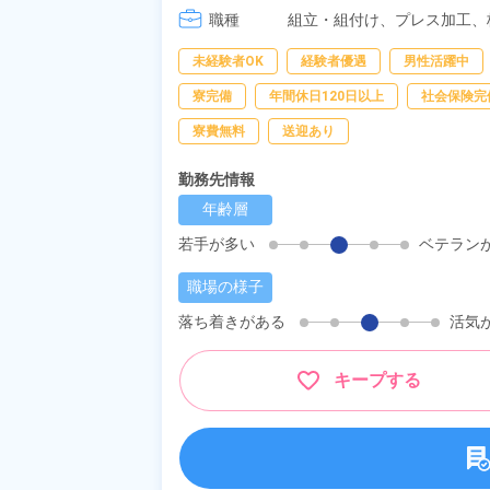
職種
[4] 15:20～00:00
組立・組付け、
プレス加工、
未経験者OK
経験者優遇
男性活躍中
寮完備
年間休日120日以上
社会保険完
寮費無料
送迎あり
勤務先情報
年齢層
若手が多い
ベテラン
職場の様子
落ち着きがある
活気
キープする