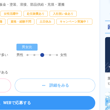
板金・塗装、
溶接、
部品供給・充填・運搬
女性活躍中
赴任旅費あり
入社祝い金あり
備
資格・経験不問
土日休み
キャンペーン実施中！
男女比
が多い
男性
女性
がある
詳細をみる
WEBで応募する