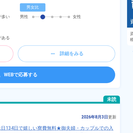
男女比
が多い
男性
女性
あるモノに魅了され続け気がつけばマニア
がある
に！？ディープな世界にあなたもきっとハマる
はず！
詳細をみる
WEBで応募する
未読
2026年8月3日
更新
日134日で嬉しい寮費無料★御夫婦・カップルでの入