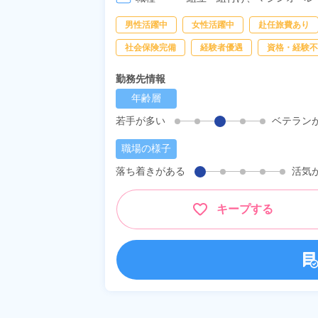
男性活躍中
女性活躍中
赴任旅費あり
社会保険完備
経験者優遇
資格・経験不
勤務先情報
年齢層
若手が多い
ベテラン
職場の様子
落ち着きがある
活気
キープする