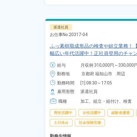
派遣社員
お仕事No.
20317-04
ふっ素樹脂成形品の検査や組立業務！【
幅広い年代活躍中！正社員登用のチャン
給与
月収例 310,000円～330,000円
時給 1,400円～1,400円
勤務地
京都府 福知山市　周辺
勤務時間
[1] 08:30～17:05

[2] 20:30～05:05
雇用形態
派遣社員
職種
加工、
組立・組付け、
検査
男性活躍中
女性活躍中
経験者優遇
土日休み
社会保険完備
勤務先情報