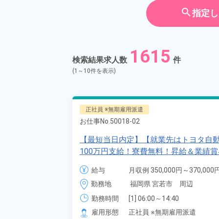
契約社員
search
指定し
アルバイ
期間従業
1615
検索結果求人数
件
こだわり
選択してく
(1～10件を表示)
タグ
選択してく
正社員 ※無期雇用派遣
お仕事No.
50018-02
フリーワード
【最短当日内定】【就業先はトヨタ自動車
100万円支給！寮費無料！昇給＆業績
溶接・塗装作業！未経験歓迎♪昇給＆業
給与
月収例 350,000円～370,000円
ン一つで赴任OK！20代～30代の男女
自宅周辺のお仕事
給与 255,000円～255,000円
勤務地
福岡県 宮若市　周辺
県宮若市》
出典：「位置参照情報」(
勤務時間
[1] 06:00～14:40

[2] 16:00～00:40

雇用形態
正社員 ※無期雇用派遣
[3] 16:30～01:10
