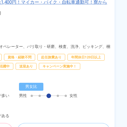
1,400円！マイカー・バイク・自転車通勤可！寮から
！《新潟県糸魚川市》


オペレーター、
バリ取り・研磨、
検査、
洗浄、
ピッキング、
梱
資格・経験不問
赴任旅費あり
年間休日120日以上
活躍中
送迎あり
キャンペーン実施中！
男女比
が多い
男性
女性
がある