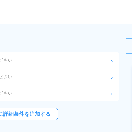
ら
ださい
arrow_forward_ios
未読
正社員 ※無期雇用派遣
おすすめ
ださい
arrow_forward_ios
お仕事No.
8878-
2026年8月3日
更
01
新
ださい
arrow_forward_ios
自動車部品の製造や検査業務！安
定の日給月給制★製造経験者歓
ださい
arrow_forward_ios
に詳細条件を追加する
迎！20～40代の男女活躍中！寮費
給与
月収例 310,000円～
実質無料！赴任旅費会社負担！1食
紹介予定派遣
330,000円

勤務地
栃木県河内郡上三川
300円～の格安食堂利用可！無料
月給 265,100円～