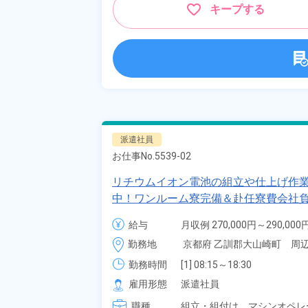
キープする
派遣社員
お仕事No.
5539-02
リチウムイオン電池の組立や仕上げ作業
中！ワンルーム寮完備＆赴任寮費会社負
崎町》
給与
月収例 270,000円～290,000円
時給 1,400円～1,400円
勤務地
京都府 乙訓郡大山崎町　周
勤務時間
[1] 08:15～18:30

[2] 20:15～06:30

雇用形態
派遣社員
[3] 08:15～17:00

職種
[4] 20:15～05:00
組立・組付け、
マシンオペレ