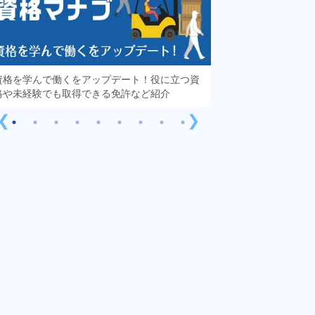
資格を学んで働くをアップデート！役に立つ資
知っておきたい「派
格や未経験でも取得できる免許など紹介
する疑問や不安をす
❮
❯