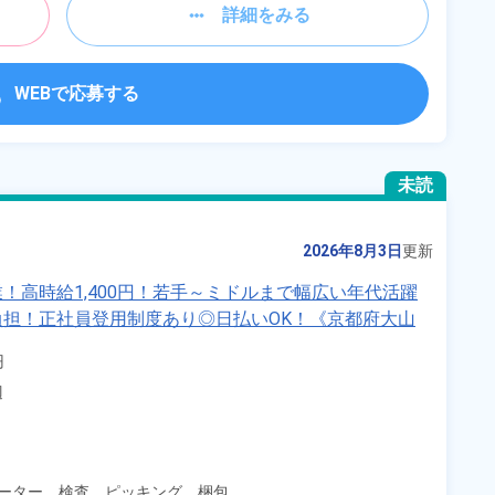
詳細をみる
WEBで応募する
未読
2026年8月3日
更新
！高時給1,400円！若手～ミドルまで幅広い年代活躍
担！正社員登用制度あり◎日払いOK！《京都府大山


辺
ーター、
検査、
ピッキング、
梱包