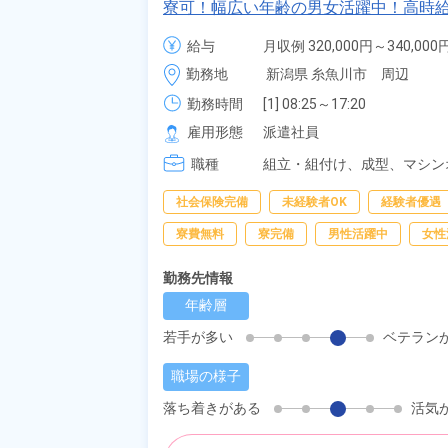
寮可！幅広い年齢の男女活躍中！高時給
無料送迎もあり！正社員登用制度あり
給与
月収例 320,000円～340,000円
時給 1,400円～1,400円
勤務地
新潟県 糸魚川市　周辺
勤務時間
[1] 08:25～17:20

[2] 20:30～05:45
雇用形態
派遣社員
職種
組立・組付け、
成型、
マシン
包
社会保険完備
未経験者OK
経験者優遇
寮費無料
寮完備
男性活躍中
女性
勤務先情報
年齢層
若手が多い
ベテラン
職場の様子
落ち着きがある
活気