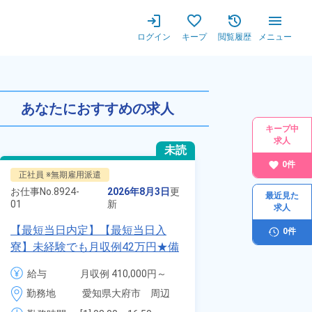
ログイン
キープ
閲覧履歴
メニュー
あなたにおすすめの求人
キープ中
求人
未読
0
件
正社員 ※無期雇用派遣
正社員 ※無期雇用
お仕事No.
8924-
2026年8月3日
更
お仕事No.
70117-
最近見た
01
新
01
求人
【最短当日内定】【最短当日入
自動車の溶接や
0
件
寮】未経験でも月収例42万円★備
査業務！月収3
品付き寮完備＆赴任旅費会社負担
付きワンルーム
給与
月収例 410,000円～
給与
月
◎昇給・業績賞与あり！組立や塗
会社負担★人気
430,000円

3
勤務地
愛知県大府市　周辺
勤務地
装など自動車製造の各種作業！
＆業績賞与あり
月給 277,000円～
時