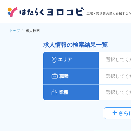
工場・製造業の求人を探すな
トップ
求人検索
求人情報の検索結果一覧
エリア
選択してく
職種
選択してく
業種
選択してく
給与
選択してく
add
さら
派遣社員
雇用形態