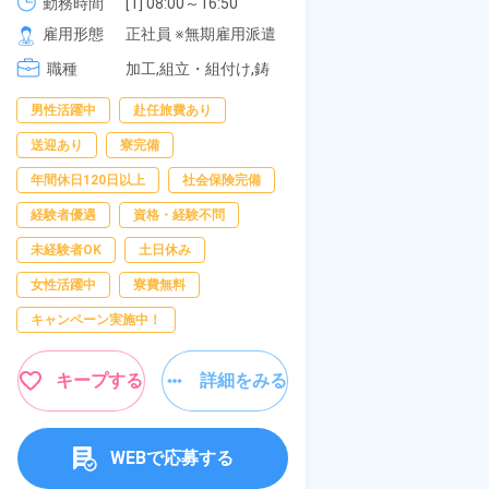
《愛知県大府市》
可！無料駐車場
勤務時間
[1] 08:00～16:50

勤務時間
[1
277,000円
[2] 06:25～15:10

[2
の応募OK★《
雇用形態
正社員 ※無期雇用派遣
雇用形態
正
[3] 17:05～01:50
[3
職種
加工,組立・組付け,鋳
職種
[4
組
造・鍛造
[
装
男性活躍中
赴任旅費あり
寮完備
経験
送迎あり
寮完備
資格・経験不問
年間休日120日以上
社会保険完備
赴任旅費あり
経験者優遇
資格・経験不問
男性活躍中
未経験者OK
土日休み
社会保険完備
女性活躍中
寮費無料
キャンペーン実施
キャンペーン実施中！
キープす
キープする
詳細をみる
W
WEBで応募する