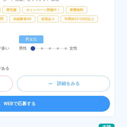
寮完備
キャンペーン実施中！
寮費無料
問
未経験者OK
送迎あり
年間休日120日以上
男女比
が多い
男性
女性
がある
詳細をみる
WEBで応募する