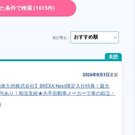
町　周辺
送迎あり◎《栃木県河内郡上三川
正社員
勤務時間
[1] 08:00～17:00

265,100円
た条件で検索
(1615件)
[2] 20:00～05:00
町》
雇用形態
正社員 ※無期雇用派遣
ト・パート
正社員 ※無期雇用派遣
職種
加工,組立・組付け,部品
員
供給・充填・運搬,検査,
経験者優遇
男性活躍中
洗浄,清掃
並び替え：
arrow_forward_ios
ださい
送迎あり
赴任旅費あり
arrow_forward_ios
寮完備
キャンペーン実施中！
未読
ださい
arrow_forward_ios
年間休日120日以上
社会保険完備
土日休み
寮費無料
2026年8月3日
更新
女性活躍中
資格・経験不問
九州株式会社】BREXA Next限定入社特典！最大
未経験者OK
賞与あり！相当支給★大手自動車メーカーで車の組立・
績賞与など各種手当も充実！備品付き1R寮完備♪カバ


キープする
詳細をみる
活躍中！格安食堂あり♪生活支援物資事前対応可◎《福岡
国土交通省）の加工情報・「HeartRails Geo API」(HeartRails Inc.)
WEBで応募する