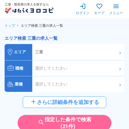
工場・製造業の求人を探すなら
ログイン
キープ
メニュー
トップ
エリア検索 三重の求人一覧
エリア検索 三重の求人一覧
エリア
三重
arrow_forward_ios
職種
選択してください
arrow_forward_ios
業種
選択してください
arrow_forward_ios
給与
選択してください
add
さらに詳細条件を追加する
arrow_forward_ios
派遣社員
雇用形態
指定した条件で検索
search
(21件)