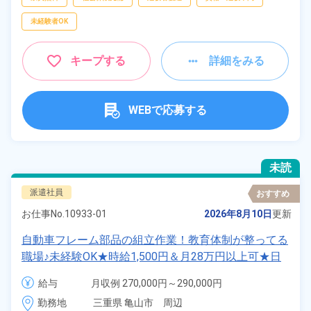
未経験者OK
キープする
詳細をみる
WEBで応募する
未読
派遣社員
おすすめ
お仕事No.
10933-01
2026年8月10日
更新
自動車フレーム部品の組立作業！教育体制が整ってる
職場♪未経験OK★時給1,500円＆月28万円以上可★日
払い制度あり！コツコツモクモク仕事♪社会保険完備
給与
月収例 270,000円～290,000円

◎ワンルーム寮完備《三重県亀山市》
時給 1,500円～1,500円
勤務地
三重県 亀山市　周辺