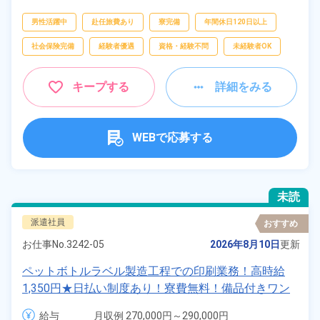
填・運搬
男性活躍中
赴任旅費あり
寮完備
年間休日120日以上
社会保険完備
経験者優遇
資格・経験不問
未経験者OK
キープする
詳細をみる
WEBで応募する
未読
派遣社員
おすすめ
お仕事No.
3242-05
2026年8月10日
更新
ペットボトルラベル製造工程での印刷業務！高時給
1,350円★日払い制度あり！寮費無料！備品付きワン
ルーム寮完備！赴任旅費会社負担！正社員登用制度あ
給与
月収例 270,000円～290,000円
