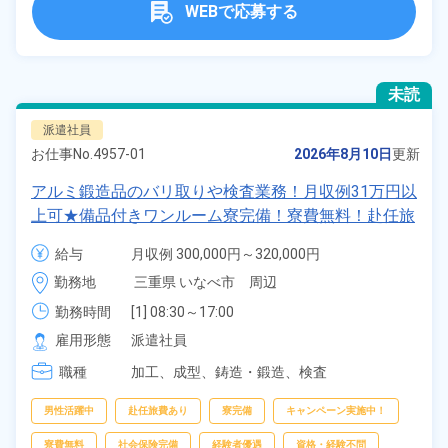
WEBで応募する
未読
派遣社員
お仕事No.
4957-01
2026年8月10日
更新
アルミ鍛造品のバリ取りや検査業務！月収例31万円以
上可★備品付きワンルーム寮完備！寮費無料！赴任旅
費会社負担◎20代、30代の男女活躍中！正社員登用
給与
月収例 300,000円～320,000円

制度あり！食堂利用OK★マイカー通勤可！《三重県
時給 1,400円～1,400円
勤務地
三重県 いなべ市　周辺
いなべ市》
勤務時間
[1] 08:30～17:00

[2] 19:00～03:30
雇用形態
派遣社員
職種
加工、
成型、
鋳造・鍛造、
検査
男性活躍中
赴任旅費あり
寮完備
キャンペーン実施中！
寮費無料
社会保険完備
経験者優遇
資格・経験不問