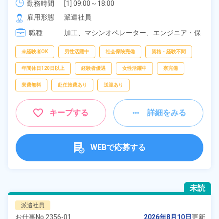
勤務時間
[1] 09:00～18:00

[2] 21:00～06:00
雇用形態
派遣社員
職種
加工、
マシンオペレーター、
エンジニア・保
守・点検
未経験者OK
男性活躍中
社会保険完備
資格・経験不問
年間休日120日以上
経験者優遇
女性活躍中
寮完備
寮費無料
赴任旅費あり
送迎あり
キープする
詳細をみる
WEBで応募する
未読
派遣社員
お仕事No.
2356-01
2026年8月10日
更新