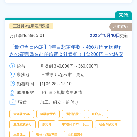
未読
正社員 ※無期雇用派遣
おすすめ
お仕事No.
8865-01
2026年8月10日
更新
【最短当日内定】1年目想定年収～466万円★送迎付
きの寮完備＆赴任旅費会社負担！1食200円～の格安
食堂利用可◎土日休み＆年間休日122日でプライベー
給与
月収例 340,000円～360,000円

ト充実♪ボデーや組立など自動車の製造業務！《三重
給与 251,000円～251,000円
勤務地
三重県 いなべ市　周辺
県いなべ市》
勤務時間
[1] 06:25～15:10

[2] 17:05～01:50

雇用形態
正社員 ※無期雇用派遣
[3] 08:30～17:30

職種
[4] 08:30～17:25
加工、
組立・組付け
未経験者OK
経験者優遇
男性活躍中
送迎あり
赴任旅費あり
寮完備
年間休日120日以上
社会保険完備
土日休み
資格・経験不問
女性活躍中