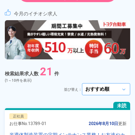
紹介予定派遣
今月のイチオシ求人
契約社員
正社員
アルバイト・パート
21
正社員 ※無期雇用派遣
検索結果求人数
件
(1～10件を表示)
期間従業員
並び替え：
arrow_forward_ios
こだわり
選択してください
未読
arrow_forward_ios
正社員
タグ
選択してください
arrow_forward_ios
お仕事No.
13789-01
2026年8月10日
更新
半導体製造装置の定期メンテナンス業務！お友達やカ