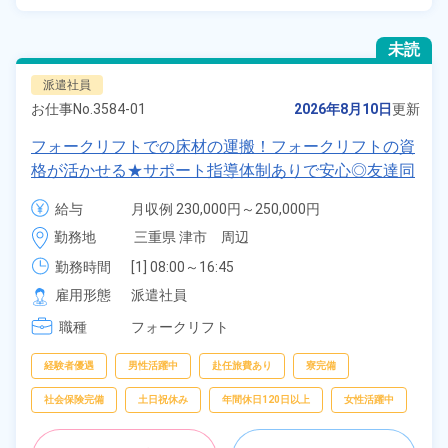
未読
派遣社員
お仕事No.
3584-01
2026年8月10日
更新
フォークリフトでの床材の運搬！フォークリフトの資
格が活かせる★サポート指導体制ありで安心◎友達同
士・カップルでの応募も歓迎！嬉しい土日休み＆年間
給与
月収例 230,000円～250,000円

休日125日！残業少なめ♪《三重県津市》
時給 1,400円～1,400円
勤務地
三重県 津市　周辺
勤務時間
[1] 08:00～16:45

[2] 16:30～01:00
雇用形態
派遣社員
職種
フォークリフト
経験者優遇
男性活躍中
赴任旅費あり
寮完備
社会保険完備
土日祝休み
年間休日120日以上
女性活躍中