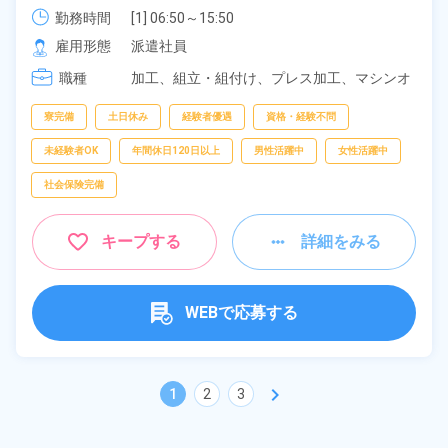
勤務時間
[1] 06:50～15:50

[2] 15:40～00:40
雇用形態
派遣社員
職種
加工、
組立・組付け、
プレス加工、
マシンオ
ペレーター、
バリ取り・研磨、
部品供給・充
填・運搬
寮完備
土日休み
経験者優遇
資格・経験不問
未経験者OK
年間休日120日以上
男性活躍中
女性活躍中
社会保険完備
キープする
詳細をみる
WEBで応募する
chevron_right
1
2
3