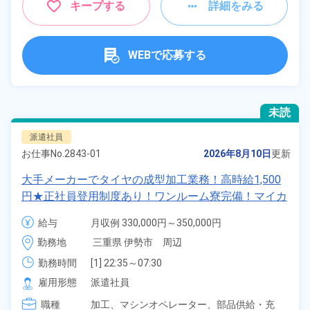
キープする
詳細をみる
WEBで応募する
未読
派遣社員
お仕事No.
2843-01
2026年8月10日
更新
大手メーカーでタイヤの成型加工業務！高時給1,500
円★正社員登用制度あり！ワンルーム寮完備！マイカ
ー通勤OK！無料駐車場あり！《三重県伊勢市》
給与
月収例 330,000円～350,000円

時給 1,500円～1,500円
勤務地
三重県 伊勢市　周辺
勤務時間
[1] 22:35～07:30

[2] 07:20～16:30
雇用形態
派遣社員
職種
加工、
マシンオペレーター、
部品供給・充