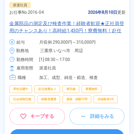
派遣社員
お仕事No.
2016-04
2026年8月10日
更新
金属部品の測定及び検査作業！経験者歓迎★正社員登
用のチャンスあり！高時給1,430円！寮費無料！赴任
旅費会社負担！マイカー通勤OK！無料駐車場完備！
給与
月収例 290,000円～310,000円

《三重県いなべ市》
時給 1,430円～1,430円
勤務地
三重県 いなべ市　周辺
勤務時間
[1] 08:30～17:00

[2] 20:30～05:00
雇用形態
派遣社員
職種
加工、
成型、
鋳造・鍛造、
検査
男性活躍中
赴任旅費あり
寮完備
寮費無料
社会保険完備
経験者優遇
資格・経験不問
未経験者OK
キープする
詳細をみる