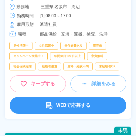
り！年間休日122日！《三重県名張市》
時給 1,350円～1,350円
勤務地
三重県 名張市　周辺
勤務時間
[1] 08:00～17:00

[2] 20:00～05:00
雇用形態
派遣社員
職種
部品供給・充填・運搬、
検査、
洗浄
男性活躍中
女性活躍中
赴任旅費あり
寮完備
キャンペーン実施中！
年間休日120日以上
寮費無料
社会保険完備
経験者優遇
資格・経験不問
未経験者OK
キープする
詳細をみる
WEBで応募する
未読