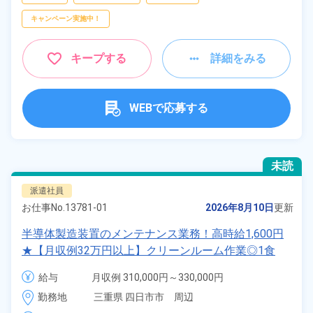
キャンペーン実施中！
キープする
詳細をみる
WEBで応募する
未読
派遣社員
お仕事No.
13781-01
2026年8月10日
更新
半導体製造装置のメンテナンス業務！高時給1,600円
★【月収例32万円以上】クリーンルーム作業◎1食
200円～の格安食堂あり！嬉しい送迎あり◎マイカー
給与
月収例 310,000円～330,000円

通勤可＆無料駐車場完備◎友達同士・カップルでの応
時給 1,600円～1,600円
勤務地
三重県 四日市市　周辺
募OK★《三重県四日市市》