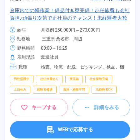
倉庫内での軽作業！備品付き寮完備！赴任旅費も会社
負担♪頑張り次第で正社員のチャンス！未経験者大歓
迎★《三重県桑名市》
給与
月収例 250,000円～270,000円

時給 1,320円～1,320円
勤務地
三重県 桑名市　周辺
勤務時間
08:00～16:25
雇用形態
派遣社員
職種
検査、
物流・配送、
ピッキング、
検品、
梱
包、
軽作業
男性活躍中
赴任旅費あり
寮完備
社会保険完備
土日休み
経験者優遇
資格・経験不問
未経験者OK
キープする
詳細をみる
WEBで応募する