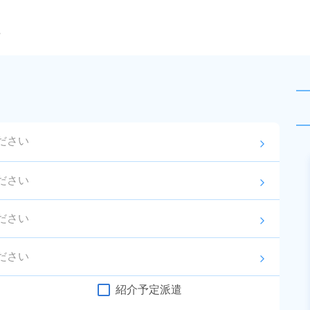
ら
ださい
arrow_forward_ios
未読
派遣社員
ださい
arrow_forward_ios
お仕事No.
13059-
2026年8月3日
更
03
新
ださい
arrow_forward_ios
プリント基板製造のマシンオペレ
ーター！皆勤手当～2万円/月あ
ださい
arrow_forward_ios
り！寮費無料だからお金がどんど
給与
月収例 210,000円～
ん貯まる♪カップル・友達同士の応
230,000円

紹介予定派遣
勤務地
山形県鶴岡市　周辺
募も歓迎！マイカー通勤OK＆無料
時給 1,100円～1,100円