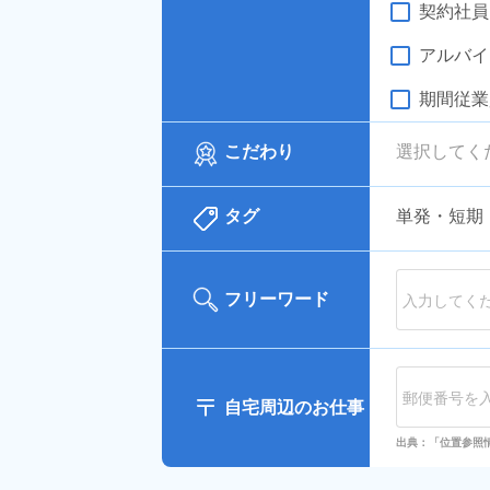
契約社員
アルバイ
期間従業
こだわり
選択してく
タグ
単発・短期
フリーワード
自宅周辺のお仕事
出典：「位置参照情報」(