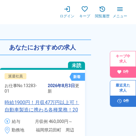
ログイン
キープ
閲覧履歴
メニュー
あなたにおすすめの求人
キープ中
求人
未読
0
件
派遣社員
正社員 ※無期雇用
新着
お仕事No.
8924-
お仕事No.
13283-
2026年8月3日
更
最近見た
01
求人
01
新
【最短当日内定
0
件
時給1900円！月収47万円以上可！
寮】未経験でも
自動車製造に携わる各種業務！20
品付き寮完備＆
代～40代の男女活躍中★ワンルー
給与
月
給与
月収例 460,000円～
◎昇給・業績賞
ム寮無料！マイカー通勤OK！無料
4
480,000円

勤務地
装など自動車製
勤務地
福岡県苅田町　周辺
駐車場あり！赴任旅費会社負担！
月
時給 1,900円～1,900円