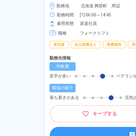
時給 1,750円～1,750円
勤務地
北海道 興部町　周辺
勤務時間
[1] 06:00～14:45

[2] 07:00～15:45

雇用形態
派遣社員
[3] 08:00～16:45

職種
[4] 09:00～17:45
フォークリフト
寮完備
赴任旅費あり
寮費無料
男
勤務先情報
年齢層
若手が多い
ベテラン
職場の様子
落ち着きがある
活気
キープする