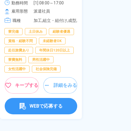
《愛知県大府市
勤務時間
[1
2
社員食堂あり！日払いあり！土日
勤務時間
[1] 08:00～17:00

[2
[2] 20:00～05:00

雇用形態
正
休み！特別賞与90万円支給！《福
雇用形態
派遣社員
[
[3] 06:30～15:00

岡県京都郡苅田町》
職種
加
職種
[4] 14:30～23:00

加工,組立・組付け,成型,
[5] 22:30～07:00
板金・塗装,溶接,マシン
男性活躍中
寮完備
土日休み
経験者優遇
オペレーター,部品供
給・充填・運搬,検査,物
送迎あり
寮
資格・経験不問
未経験者OK
流・配送
年間休日120日以
赴任旅費あり
年間休日120日以上
経験者優遇
寮費無料
男性活躍中
未経験者OK
女性活躍中
社会保険完備
女性活躍中
キープする
詳細をみる
キャンペーン実施
キープす
WEBで応募する
W