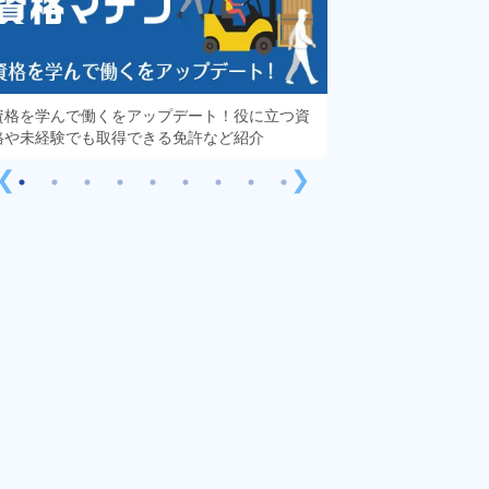
資格を学んで働くをアップデート！役に立つ資
知っておきたい「派
格や未経験でも取得できる免許など紹介
する疑問や不安をす
❮
❯