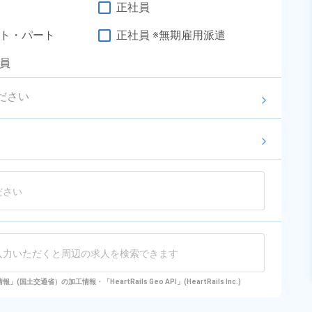
駐車場完備◎《山形県鶴岡市》
勤務時間
[1] 08:30～17:15

正社員
[2] 20:15～05:00
雇用形態
派遣社員
ト・パート
正社員 ※無期雇用派遣
職種
マシンオペレーター,部
品供給・充填・運搬,検
員
未経験者OK
経験者優遇
査
駅チカ・駅中
男性活躍中
ださい
arrow_forward_ios
女性活躍中
寮完備
年間休日120日以上
社会保険完備
arrow_forward_ios
資格・経験不問
寮費無料
土日祝休み
キャンペーン実施中！
キープする
詳細をみる
WEBで応募する
国土交通省）の加工情報・「HeartRails Geo API」(HeartRails Inc.)