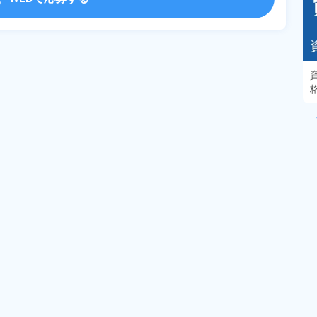
あるモノに魅了され続け気がつけばマニア
に！？ディープな世界にあなたもきっとハマる
はず！