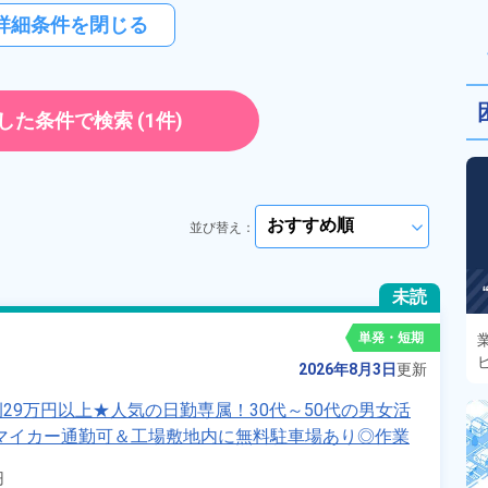
詳細条件を閉じる
した条件で検索
(1件)
並び替え：
arrow_forward_ios
未読
単発・短期
2026年8月3日
更新
29万円以上★人気の日勤専属！30代～50代の男女活
マイカー通勤可＆工場敷地内に無料駐車場あり◎作業

