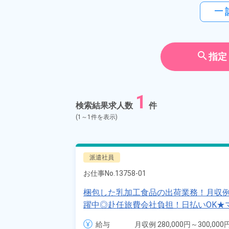
horizontal_rule
search
指定
1
検索結果求人数
件
(1～1件を表示)
派遣社員
お仕事No.
13758-01
梱包した乳加工食品の出荷業務！月収例
躍中◎赴任旅費会社負担！日払いOK★
着無償貸与！《北海道紋別郡》
給与
月収例 280,000円～300,000円