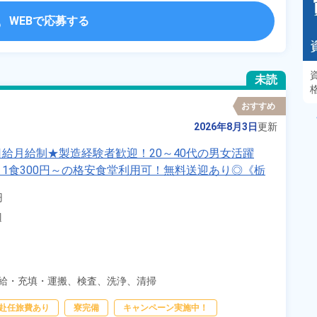
WEBで応募する
あるモノに魅了され続け気がつけばマニア
未読
に！？ディープな世界にあなたもきっとハマる
はず！
おすすめ
2026年8月3日
更新
給月給制★製造経験者歓迎！20～40代の男女活躍
1食300円～の格安食堂利用可！無料送迎あり◎《栃


辺
給・充填・運搬、
検査、
洗浄、
清掃
赴任旅費あり
寮完備
キャンペーン実施中！