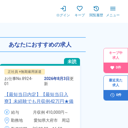
ログイン
キープ
閲覧履歴
メニュー
あなたにおすすめの求人
キープ中
求人
未読
0
件
正社員 ※無期雇用派遣
派遣社員
お仕事No.
8924-
2026年8月3日
更
お仕事No.
最近見た
13283-
01
新
求人
01
【最短当日内定】【最短当日入
0
件
時給1900円！
寮】未経験でも月収例42万円★備
自動車製造に携
品付き寮完備＆赴任旅費会社負担
代～40代の男
給与
月収例 410,000円～
給与
月
◎昇給・業績賞与あり！組立や塗
ム寮無料！マイ
430,000円

4
勤務地
愛知県大府市　周辺
装など自動車製造の各種作業！
勤務地
駐車場あり！赴
月給 277,000円～
時