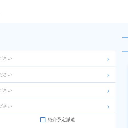
ら
ださい
arrow_forward_ios
未読
派遣社員
急募
ださい
arrow_forward_ios
お仕事No.
13223-
2026年8月3日
更
01
新
ださい
arrow_forward_ios
自動車部品供給業務！自動車免許
お持ちの方歓迎★若手～ミドルま
ださい
arrow_forward_ios
で幅広い年代活躍中！備品付きワ
給与
月収例 220,000円～
ンルーム寮完備！赴任旅費会社負
紹介予定派遣
240,000円

勤務地
北海道苫小牧市　周辺
担！マイカー通勤OK！無料駐車場
時給 1,110円～1,110円