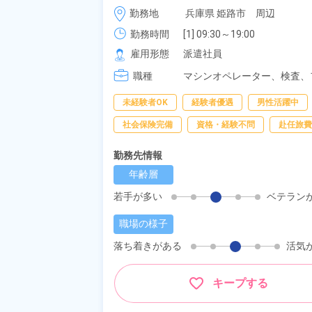
時給 1,400円～1,400円
勤務地
兵庫県 姫路市　周辺
勤務時間
[1] 09:30～19:00

[2] 20:30～06:00

雇用形態
派遣社員
[3] 08:30～17:05
職種
マシンオペレーター、
検査、
未経験者OK
経験者優遇
男性活躍中
社会保険完備
資格・経験不問
赴任旅費
勤務先情報
年齢層
若手が多い
ベテラン
職場の様子
落ち着きがある
活気
キープする