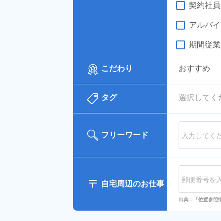
契約社員
アルバイ
期間従業
こだわり
おすすめ
タグ
選択してく
フリーワード
自宅周辺のお仕事
出典：「位置参照情報」(