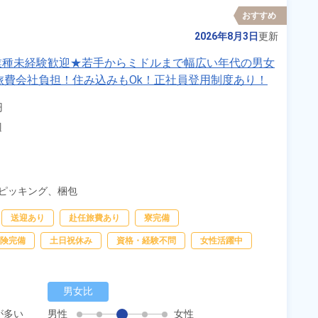
おすすめ
2026年8月3日
更新
業種未経験歓迎★若手からミドルまで幅広い年代の男女
旅費会社負担！住み込みもOk！正社員登用制度あり！
》


辺
ピッキング、
梱包
送迎あり
赴任旅費あり
寮完備
険完備
土日祝休み
資格・経験不問
女性活躍中
男女比
が多い
男性
女性