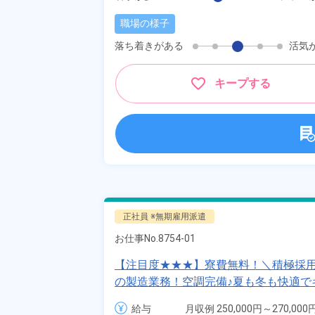
職場の様子
落ち着きがある
活気
キープする
正社員 ※無期雇用派遣
お仕事No.
8754-01
【注目度★★★】寮費無料！＼積極採
の製造業務！空調完備♪夏も冬も快適で
例26万円以上♪正社員雇用！《栃木県
給与
月収例 250,000円～270,000円