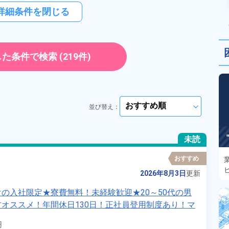
詳細条件を閉じる
した条件で検索
(219件)
並び替え：
arrow_forward_ios
未読
おすすめ
2026年8月3日
更新
の入社限定★寮費無料！未経験歓迎★20～50代の男
オススメ！年間休日130日！正社員登用制度あり！マ
兵庫県姫路市》

