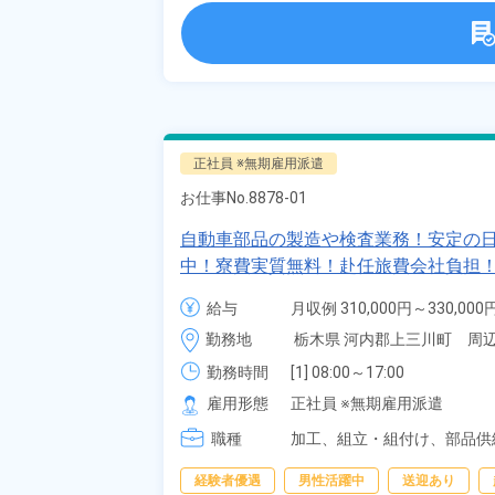
正社員 ※無期雇用派遣
お仕事No.
8878-01
自動車部品の製造や検査業務！安定の日
中！寮費実質無料！赴任旅費会社負担！
木県河内郡上三川町》
給与
月収例 310,000円～330,000円
給与 265,100円～265,100円
勤務地
栃木県 河内郡上三川町　周
勤務時間
[1] 08:00～17:00

[2] 20:00～05:00
雇用形態
正社員 ※無期雇用派遣
職種
加工、
組立・組付け、
部品供
経験者優遇
男性活躍中
送迎あり