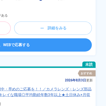
がある
詳細をみる
WEBで応募する
未読
おすすめ
2026年8月3日
更新
用中・早めのご応募を！！／カメラレンズ・レンズ部品
キレイな職場◎平均勤続年数3年以上★土日休み×月収
大田原市》

