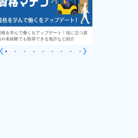
資格を学んで働くをアップデート！役に立つ資
知っておきたい「派
格や未経験でも取得できる免許など紹介
する疑問や不安をす
❮
❯