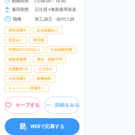
《愛知県大府市》
勤務時間
[1] 08:00～16:50

277,000円
社員食堂あり！
勤務時間
[1
[2] 06:25～15:10

[2
雇用形態
正社員 ※無期雇用派遣
休み！特別賞与
雇用形態
[3] 17:05～01:50
[3
岡県京都郡苅田
職種
加工,組立・組付け,鋳
職種
[4
加
造・鍛造
[
板
男性活躍中
赴任旅費あり
寮完備
土日
オ
給
送迎あり
寮完備
資格・経験不問
年間休日120日以上
社会保険完備
赴任旅費あり
経験者優遇
資格・経験不問
寮費無料
男
未経験者OK
土日休み
女性活躍中
女性活躍中
寮費無料
キープす
キャンペーン実施中！
キープする
詳細をみる
W
WEBで応募する