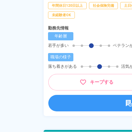
年間休日120日以上
社会保険完備
土日
未経験者OK
勤務先情報
年齢層
若手が多い
ベテラン
職場の様子
落ち着きがある
活気
キープする