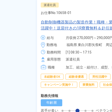
派遣社員
お仕事No.
10658-01
自動制御機器製品の製造作業！職種・
活躍中！送迎付きの1R寮費無料＆赴任
食堂利用OK！《福島県東白川郡矢祭町
給与
月収例 270,000円～290,000円
時給 1,600円～1,600円
勤務地
福島県 東白川郡矢祭町　周
勤務時間
[1] 08:30～17:15

[2] 06:00～14:45

雇用形態
派遣社員
[3] 14:45～23:30

職種
[4] 12:45～21:30
加工、
組立・組付け、
成型、
未経験者OK
経験者優遇
男性活躍中
キャンペーン実施中！
寮費無料
社会保
勤務先情報
年齢層
若手が多い
ベテラン