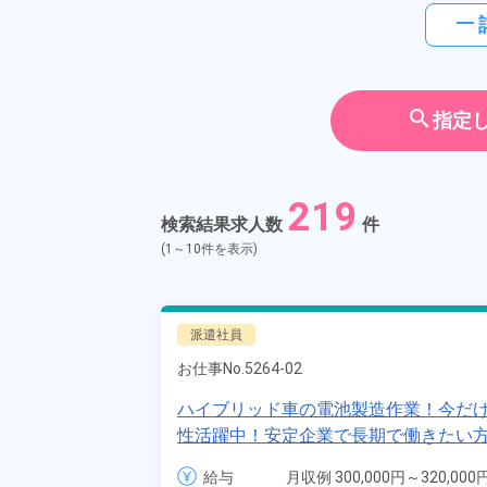
horizontal_rule
search
指定
219
検索結果求人数
件
(1～10件を表示)
派遣社員
お仕事No.
5264-02
ハイブリッド車の電池製造作業！今だけ
性活躍中！安定企業で長期で働きたい方
イカー通勤OK！ワンルーム寮完備！《
給与
月収例 300,000円～320,000円