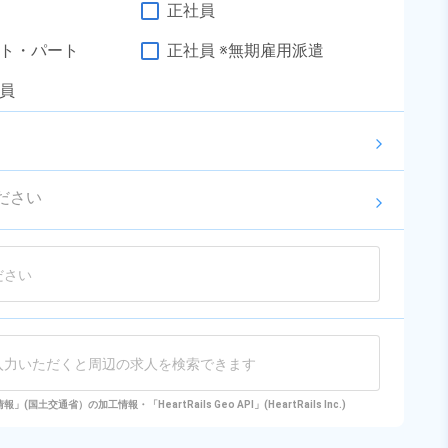
完備！《北海道苫小牧市》
正社員
勤務時間
09:00～17:30
雇用形態
派遣社員
ト・パート
正社員 ※無期雇用派遣
職種
部品供給・充填・運搬
員
男性活躍中
女性活躍中
寮完備
赴任旅費あり
arrow_forward_ios
経験者優遇
資格・経験不問
ださい
未経験者OK
社会保険完備
arrow_forward_ios
キープする
詳細をみる
WEBで応募する
国土交通省）の加工情報・「HeartRails Geo API」(HeartRails Inc.)