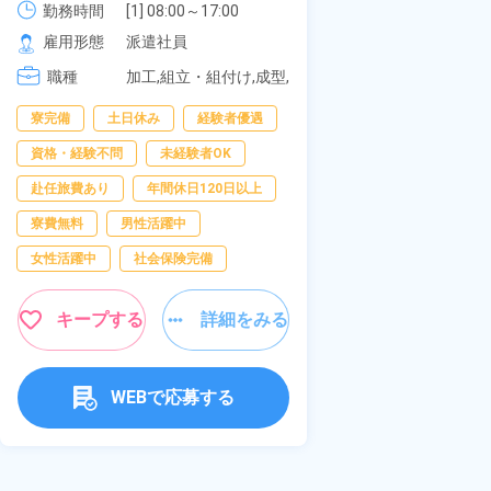
可！無料駐車場
勤務時間
[1
社員食堂あり！日払いあり！土日
勤務時間
[1] 08:00～17:00

[2
の応募OK★《
[2] 20:00～05:00

雇用形態
正
休み！特別賞与90万円支給！《福
雇用形態
派遣社員
[3
[3] 06:30～15:00

岡県京都郡苅田町》
職種
[4
組
職種
[4] 14:30～23:00

加工,組立・組付け,成型,
[
装
[5] 22:30～07:00
板金・塗装,溶接,マシン
寮完備
経験
寮完備
土日休み
経験者優遇
オペレーター,部品供
給・充填・運搬,検査,物
資格・経験不問
資格・経験不問
未経験者OK
流・配送
赴任旅費あり
赴任旅費あり
年間休日120日以上
男性活躍中
寮費無料
男性活躍中
社会保険完備
女性活躍中
社会保険完備
キャンペーン実施
キープする
詳細をみる
キープす
WEBで応募する
W