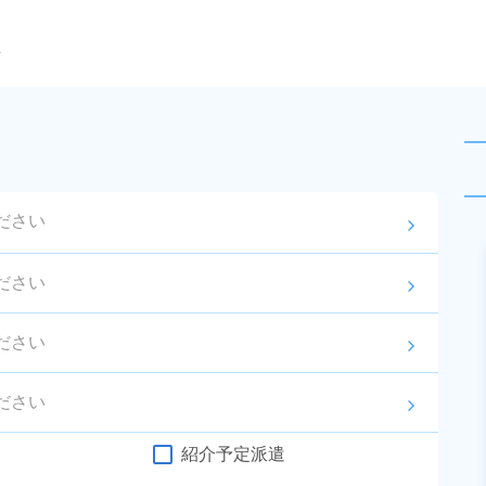
ら
ださい
arrow_forward_ios
未読
派遣社員
おすすめ
ださい
arrow_forward_ios
お仕事No.
13056-
2026年8月3日
更
01
新
ださい
arrow_forward_ios
薄膜デバイス製品のマシンオペレ
ーター！20代～40代の男女活躍中
ださい
arrow_forward_ios
★★日払い制度利用OK！マイカー
給与
月収例 230,000円～
通勤可★《山形県酒田市》
紹介予定派遣
250,000円

勤務地
山形県酒田市　周辺
時給 1,250円～1,250円