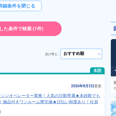
詳細条件を閉じる
した条件で検索
(1件)
並び替え：
arrow_forward_ios
未読
2026年8月3日
更新
マシンオペレーター業務！人気の日勤専属★未経験でも
躍中！備品付きワンルーム寮完備★日払い制度あり！社員

