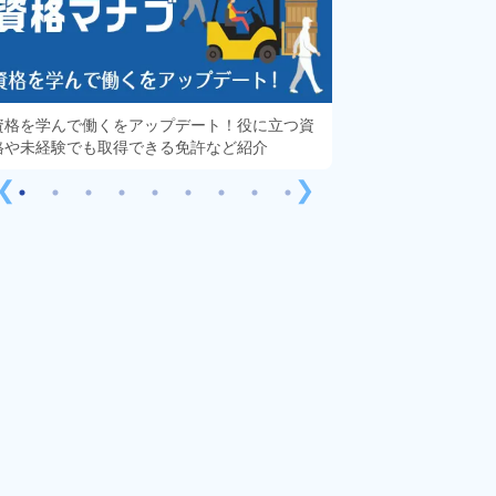
資格を学んで働くをアップデート！役に立つ資
知っておきたい「派
格や未経験でも取得できる免許など紹介
する疑問や不安をす
❮
❯