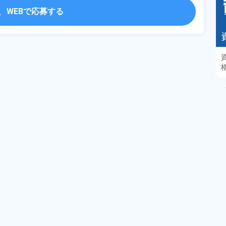
WEBで応募する
あるモノに魅了され続け気がつけばマニア
に！？ディープな世界にあなたもきっとハマる
はず！