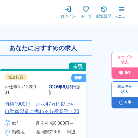
ログイン
キープ
閲覧履歴
メニュー
あなたにおすすめの求人
キープ中
求人
未読
0
件
派遣社員
正社員 ※無期雇用
新着
お仕事No.
70117-
お仕事No.
13283-
2026年8月3日
更
最近見た
01
求人
01
新
自動車の溶接や
0
件
時給1900円！月収47万円以上可！
査業務！月収3
自動車製造に携わる各種業務！20
付きワンルーム
代～40代の男女活躍中★ワンルー
給与
月
給与
月収例 460,000円～
会社負担★人気
ム寮無料！マイカー通勤OK！無料
3
480,000円

勤務地
＆業績賞与あり
勤務地
福岡県苅田町　周辺
駐車場あり！赴任旅費会社負担！
時
時給 1,900円～1,900円