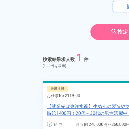
horizontal_rule
search
指定
1
検索結果求人数
件
(1～1件を表示)
派遣社員
お仕事No.
2119-03
【就業先は東洋水産】生めんの製造や
時給1400円！20代～30代の男性活
食堂利用OK！《神奈川県伊勢原市》
給与
月収例 240,000円～260,000円