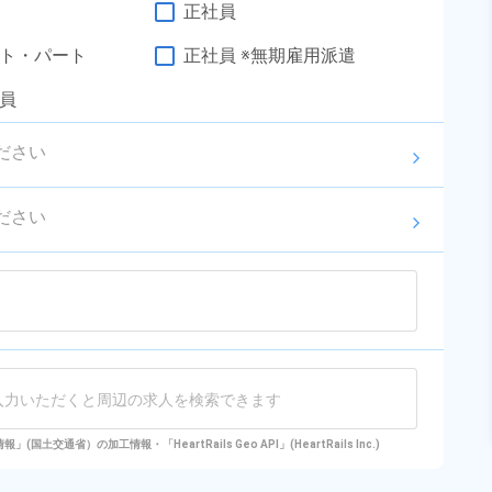
正社員
勤務時間
[1] 08:30～20:40

[2] 20:30～08:40

雇用形態
派遣社員
ト・パート
正社員 ※無期雇用派遣
[3] 08:30～17:00
職種
加工,マシンオペレータ
員
ー,バリ取り・研磨
未経験者OK
男性活躍中
ださい
女性活躍中
経験者優遇
arrow_forward_ios
年間休日120日以上
社会保険完備
ださい
資格・経験不問
寮完備
arrow_forward_ios
赴任旅費あり
キャンペーン実施中！
入社祝い金あり
寮費無料
キープする
詳細をみる
国土交通省）の加工情報・「HeartRails Geo API」(HeartRails Inc.)
WEBで応募する