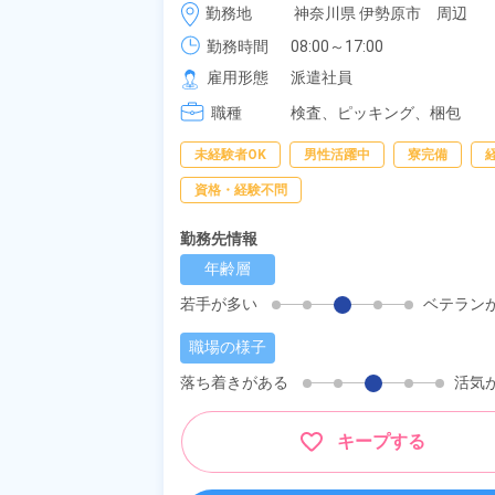
時給 1,400円～1,400円
勤務地
神奈川県 伊勢原市　周辺
勤務時間
08:00～17:00
雇用形態
派遣社員
職種
検査、
ピッキング、
梱包
未経験者OK
男性活躍中
寮完備
資格・経験不問
勤務先情報
年齢層
若手が多い
ベテラン
職場の様子
落ち着きがある
活気
キープする