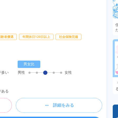
経験者優遇
年間休日120日以上
社会保険完備
男女比
が多い
男性
女性
がある
詳細をみる