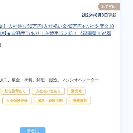
おすすめ
2026年8月3日
更新
】入社特典50万円(入社祝い金40万円+入社支度金10
費無料★皆勤手当あり！交替手当支給！《福岡県京都郡


加工、
板金・塗装、
鋳造・鍛造、
マシンオペレーター
赴任旅費あり
入社祝い金あり
寮完備
社会保険完備
資格・経験不問
寮費無料
男女比