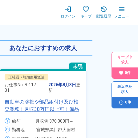
ログイン
キープ
閲覧履歴
メニュー
あなたにおすすめの求人
キープ中
求人
未読
0
件
正社員 ※無期雇用派遣
正社員 ※無期雇用
お仕事No.
70117-
2026年8月3日
更
お仕事No.
8924-
最近見た
01
新
01
求人
自動車の溶接や部品組付け及び検
【最短当日内定
0
件
査業務！月収38万円以上可！備品
寮】未経験でも
付きワンルーム寮完備！赴任旅費
品付き寮完備＆
給与
月収例 370,000円～
給与
月
会社負担★人気の土日休み！昇給
◎昇給・業績賞
390,000円

4
勤務地
宮城県黒川郡大衡村　
勤務地
＆業績賞与あり！車・バイク通勤
装など自動車製
時給 1,700円～1,700円
月
周辺