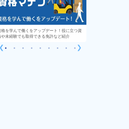
資格を学んで働くをアップデート！役に立つ資
知っておきたい「派
格や未経験でも取得できる免許など紹介
する疑問や不安をす
❮
❯