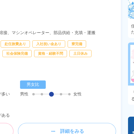
溶接、
マシンオペレーター、
部品供給・充填・運搬
赴任旅費あり
入社祝い金あり
寮完備
社会保険完備
資格・経験不問
土日休み
男女比
が多い
男性
女性
がある
詳細をみる