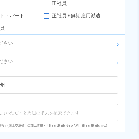
保険完備◎マイカー通勤可♪《福島
勤務時間
[1] 08:00～17:00

正社員
[2] 16:00～01:00

県相馬郡新地町》
雇用形態
派遣社員
[3] 21:00～06:00
ト・パート
正社員 ※無期雇用派遣
職種
部品供給・充填・運搬,
検査
員
未経験者OK
寮完備
男性活躍中
経験者優遇
ださい
arrow_forward_ios
キャンペーン実施中！
ださい
年間休日120日以上
社会保険完備
arrow_forward_ios
資格・経験不問
土日休み
女性活躍中
寮費無料
キープする
詳細をみる
WEBで応募する
国土交通省）の加工情報・「HeartRails Geo API」(HeartRails Inc.)