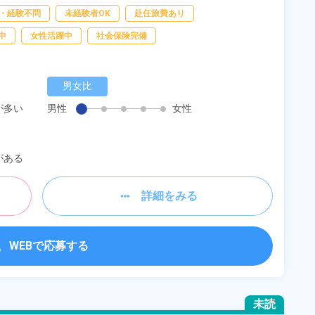
・経験不問
未経験者OK
赴任旅費あり
中
女性活躍中
社会保険完備
男女比
が多い
男性
女性
がある
詳細をみる
WEBで応募する
未読