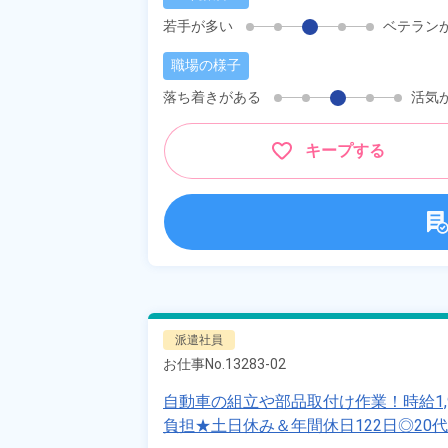
若手が多い
ベテラン
職場の様子
落ち着きがある
活気
キープする
派遣社員
お仕事No.
13283-02
自動車の組立や部品取付け作業！時給1
負担★土日休み＆年間休日122日◎20