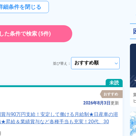
詳細条件を閉じる
した条件で検索
(5件)
並び替え：
arrow_forward_ios
未読
おすすめ
2026年8月3日
更新
賞与90万円支給！安定して働ける月給制★日産車の溶
★昇給＆業績賞与など各種手当も充実！20代、30
町》

