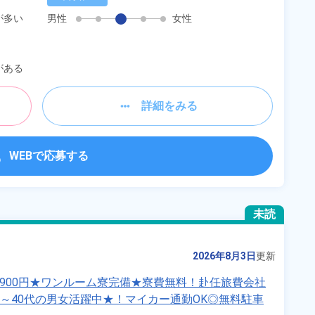
が多い
男性
女性
がある
詳細をみる
WEBで応募する
未読
2026年8月3日
更新
,900円★ワンルーム寮完備★寮費無料！赴任旅費会社
代～40代の男女活躍中★！マイカー通勤OK◎無料駐車