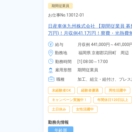
期間従業員
お仕事No.
13012-01
日産車体九州株式会社 【期間従業員 募集
万円)！月収例41.1万円！寮費・光熱
苅田町》
給与
月収例 441,000円～441,000円
時給 1,400円～1,400円
勤務地
福岡県 京都郡苅田町　周辺
勤務時間
[1] 08:00～17:00

[2] 20:00～05:00
雇用形態
期間従業員
職種
加工、
組立・組付け、
プレス
未経験者OK
経験者優遇
男性活躍中
キャンペーン実施中！
年間休日120日以上
土日休み
女性活躍中
勤務先情報
年齢層