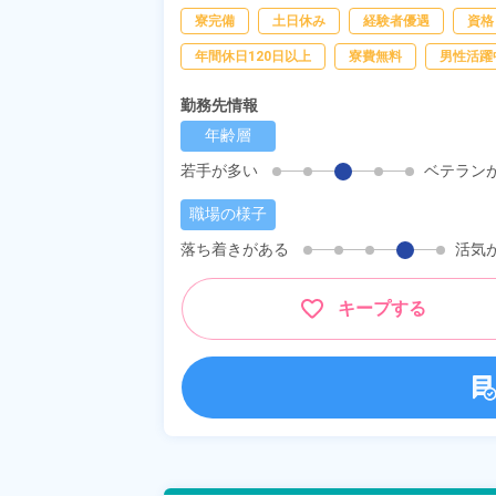
[5] 22:30～07:00
搬、
検査、
物流・配送
寮完備
土日休み
経験者優遇
資格
年間休日120日以上
寮費無料
男性活躍
勤務先情報
年齢層
若手が多い
ベテラン
職場の様子
落ち着きがある
活気
キープする