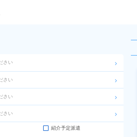
ら
ださい
arrow_forward_ios
未読
派遣社員
ださい
arrow_forward_ios
お仕事No.
10478-
2026年8月3日
更
03
新
ださい
arrow_forward_ios
金属製品の確認・検査！備品付き
ワンルーム寮完備★未経験でも安
ださい
arrow_forward_ios
心◎カンタン作業！高待遇案件な
給与
月収例 270,000円～
ので、早い者勝ち！20代～40代の
290,000円

紹介予定派遣
勤務地
福島県相馬郡新地町　
男女活躍中♪月収28万円以上◎社会
時給 1,430円～1,430円
周辺