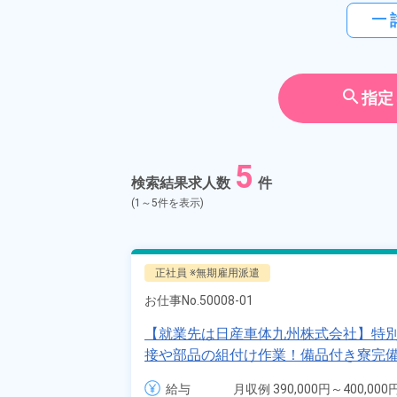
horizontal_rule
search
指定
5
検索結果求人数
件
(1～5件を表示)
正社員 ※無期雇用派遣
お仕事No.
50008-01
【就業先は日産車体九州株式会社】特別
接や部品の組付け作業！備品付き寮完備
代、40代の男女活躍中！《福岡県苅田
給与
月収例 390,000円～400,000円