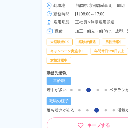
給与 255,000円～255,000円
勤務地
福岡県 京都郡苅田町　周辺
勤務時間
[1] 08:00～17:00

[2] 20:00～05:00

雇用形態
正社員 ※無期雇用派遣
[3] 06:30～15:00

職種
[4] 14:30～23:00

加工、
組立・組付け、
成型、
[5] 22:30～07:00
未経験者OK
経験者優遇
男性活躍中
キャンペーン実施中！
年間休日120日以上
女性活躍中
勤務先情報
年齢層
若手が多い
ベテラン
職場の様子
落ち着きがある
活気
キープする