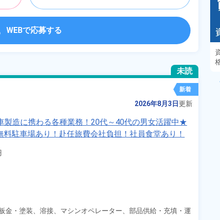
WEBで応募する
あるモノに魅了され続け気がつけばマニア
に！？ディープな世界にあなたもきっとハマる
未読
はず！
新着
2026年8月3日
更新
動車製造に携わる各種業務！20代～40代の男女活躍中★
無料駐車場あり！赴任旅費会社負担！社員食堂あり！
円支給！《福岡県京都郡苅田町》


板金・塗装、
溶接、
マシンオペレーター、
部品供給・充填・運