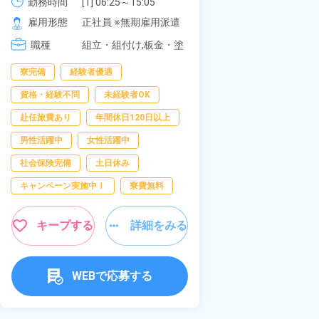
可！無料駐車場あり！カップルで
《愛知県大府市
勤務時間
[1] 06:25～15:05

勤務時間
[1
2
[2] 16:00～00:40

[2
の応募OK★《宮城県大衡村》
雇用形態
正社員 ※無期雇用派遣
雇用形態
正
[3] 16:30～01:10

[
職種
[4] 08:00～16:40

組立・組付け,板金・塗
職種
加
[5] 20:00～04:40
装,溶接,検査
寮完備
経験者優遇
男性活躍中
資格・経験不問
未経験者OK
送迎あり
寮
赴任旅費あり
年間休日120日以上
年間休日120日以
男性活躍中
女性活躍中
経験者優遇
社会保険完備
土日休み
未経験者OK
キャンペーン実施中！
寮費無料
女性活躍中
キャンペーン実施
キープする
詳細をみる
キープす
WEBで応募する
W