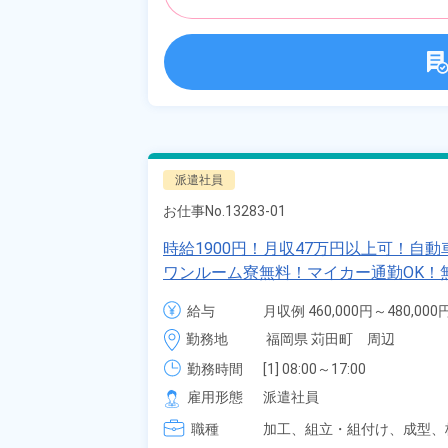
派遣社員
お仕事No.
13283-01
時給1900円！月収47万円以上可！自
ワンルーム寮無料！マイカー通勤OK！
日払いあり！土日休み！特別賞与90万
給与
月収例 460,000円～480,000円
時給 1,900円～1,900円
勤務地
福岡県 苅田町　周辺
勤務時間
[1] 08:00～17:00

[2] 20:00～05:00

雇用形態
派遣社員
[3] 06:30～15:00

職種
[4] 14:30～23:00

加工、
組立・組付け、
成型、