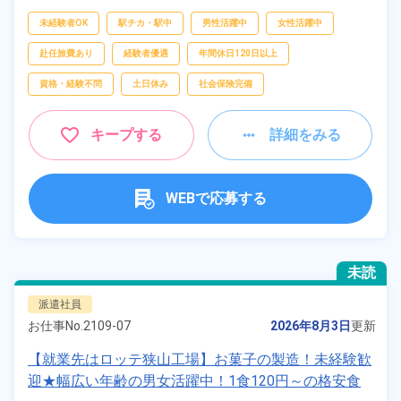
[5] 21:35～06:20
未経験者OK
駅チカ・駅中
男性活躍中
女性活躍中
赴任旅費あり
経験者優遇
年間休日120日以上
資格・経験不問
土日休み
社会保険完備
キープする
詳細をみる
WEBで応募する
未読
派遣社員
お仕事No.
2109-07
2026年8月3日
更新
【就業先はロッテ狭山工場】お菓子の製造！未経験歓
迎★幅広い年齢の男女活躍中！1食120円～の格安食