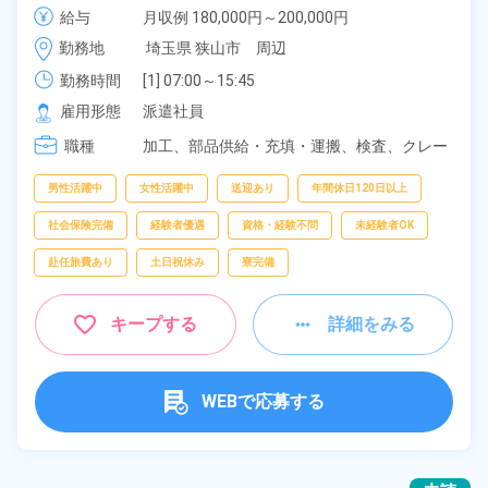
堂利用可！社販で格安でお菓子が購入できる！無料送
給与
月収例 180,000円～200,000円

迎ありで通勤ラクラク！《埼玉県狭山市》
時給 1,195円～1,195円
勤務地
埼玉県 狭山市　周辺
勤務時間
[1] 07:00～15:45

[2] 12:55～21:40

雇用形態
派遣社員
[3] 08:00～16:45
職種
加工、
部品供給・充填・運搬、
検査、
クレー
ン・玉掛け、
食品加工、
投入、
清掃
男性活躍中
女性活躍中
送迎あり
年間休日120日以上
社会保険完備
経験者優遇
資格・経験不問
未経験者OK
赴任旅費あり
土日祝休み
寮完備
キープする
詳細をみる
WEBで応募する