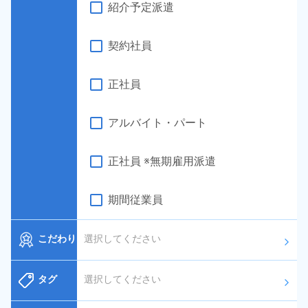
紹介予定派遣
契約社員
正社員
アルバイト・パート
正社員 ※無期雇用派遣
期間従業員
こだわり
選択してください
arrow_forward_ios
タグ
選択してください
arrow_forward_ios