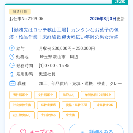
未読
派遣社員
お仕事No.
2109-05
2026年8月3日
更新
【勤務先はロッテ狭山工場】カンタンなお菓子の包
装・検品作業！未経験歓迎★幅広い年齢の男女活躍
中！1食180円～の格安食堂利用可！社販で格安でお
給与
月収例 230,000円～250,000円

菓子が購入できる！無料送迎ありで通勤ラクラク！
時給 1,400円～1,400円
勤務地
埼玉県 狭山市　周辺
《埼玉県狭山市》
勤務時間
[1] 07:00～15:45

[2] 12:55～21:40

雇用形態
派遣社員
[3] 22:00～06:45

職種
[4] 08:00～16:45

加工、
部品供給・充填・運搬、
検査、
クレー
[5] 21:35～06:20
ン・玉掛け、
食品加工、
投入、
清掃
男性活躍中
女性活躍中
送迎あり
年間休日120日以上
社会保険完備
経験者優遇
資格・経験不問
未経験者OK
赴任旅費あり
土日祝休み
寮完備
キープする
詳細をみる