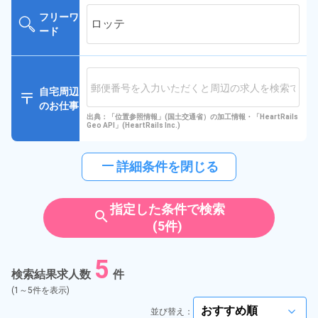
フリーワ
ード
自宅周辺
のお仕事
出典：「位置参照情報」(国土交通省）の加工情報・「HeartRails
Geo API」(HeartRails Inc.)
horizontal_rule
詳細条件を閉じる
指定した条件で検索
search
(5件)
5
検索結果求人数
件
(1～5件を表示)
並び替え：
arrow_forward_ios