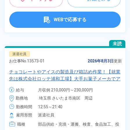
WEBで応募する
未読
派遣社員
お仕事No.
13573-01
2026年8月3日
更新
チョコレートやアイスの製造及び箱詰め作業！【就業
先は株式会社ロッテ浦和工場】大手お菓子メーカでア
イスの箱詰めや検品のお仕事！日払い制度あり！駅か
給与
月収例 210,000円～230,000円

ら徒歩5分でラクラク♪1食150円～格安食堂あり♪自転
時給 1,300円～1,300円
勤務地
埼玉県 さいたま市南区　周辺
車通勤OK！《埼玉県さいたま市南区》
勤務時間
12:55～21:40
雇用形態
派遣社員
職種
部品供給・充填・運搬、
検査、
食品加工、
投