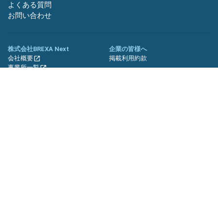
よくある質問
お問い合わせ
株式会社BREXA Next
企業の皆様へ
会社概要
掲載利用約款
事業所一覧
グループ企業一覧
キャリア社員制度について
関連サイト
友人紹介キャンペーン
期間工.jp
バイトッツ
BREXA Technology キャリア採用
サイト
プライバシーポリシー
利用規約
セキュリティーポリシー
クッキーポリシー
サイトマップ