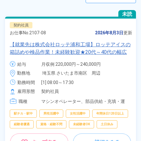
未読
契約社員
お仕事No.
2107-08
2026年8月3日
更新
【就業先は株式会社ロッテ浦和工場】ロッテアイスの
箱詰めや検品作業！未経験歓迎★20代～40代の幅広
い年齢の男女活躍中！1食120円～の激安食堂あり！
給与
月収例 220,000円～240,000円

空調完備で働きやすい！正社員登用のチャンスあり
時給 1,300円～1,300円
勤務地
埼玉県 さいたま市南区　周辺
♪《埼玉県さいたま市南区》
勤務時間
[1] 08:00～17:30

[2] 20:00～05:30

雇用形態
契約社員
[3] 07:00～15:45

職種
[4] 13:00～21:45

マシンオペレーター、
部品供給・充填・運
[5] 21:30～07:00
搬、
検査、
エンジニア・保守・点検
駅チカ・駅中
男性活躍中
女性活躍中
年間休日120日以上
経験者優遇
資格・経験不問
未経験者OK
土日休み