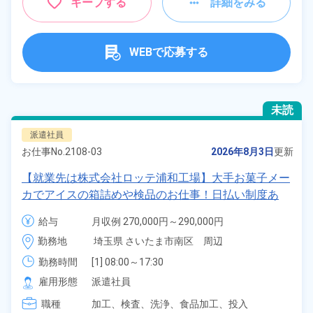
キープする
詳細をみる
WEBで応募する
未読
派遣社員
お仕事No.
2108-03
2026年8月3日
更新
【就業先は株式会社ロッテ浦和工場】大手お菓子メー
カでアイスの箱詰めや検品のお仕事！日払い制度あ
り！空調完備で働きやすい環境！駅から徒歩5分でラ
給与
月収例 270,000円～290,000円

クラク♪1食120円～格安食堂あり♪自転車通勤OK！
時給 1,300円～1,300円
勤務地
埼玉県 さいたま市南区　周辺
《埼玉県さいたま市南区》
勤務時間
[1] 08:00～17:30

[2] 20:00～05:30

雇用形態
派遣社員
[3] 06:55～15:40

職種
[4] 12:55～21:40

加工、
検査、
洗浄、
食品加工、
投入