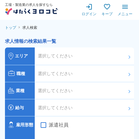
工場・製造業の求人を探すなら
ログイン
キープ
メニュー
トップ
求人検索
求人情報の検索結果一覧
エリア
選択してください
arrow_forward_ios
職種
選択してください
arrow_forward_ios
業種
選択してください
arrow_forward_ios
給与
選択してください
arrow_forward_ios
派遣社員
雇用形態