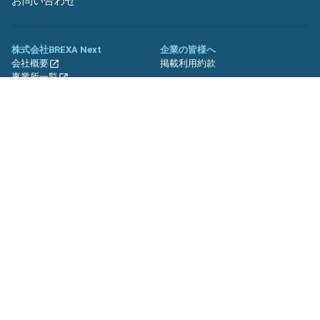
お問い合わせ
株式会社BREXA Next
企業の皆様へ
会社概要
掲載利用約款
事業所一覧
グループ企業一覧
キャリア社員制度について
関連サイト
友人紹介キャンペーン
期間工.jp
バイトッツ
BREXA Technology キャリア採用
サイト
プライバシーポリシー
利用規約
セキュリティーポリシー
クッキーポリシー
サイトマップ
© BREXA Next inc.All Rights Reserved.