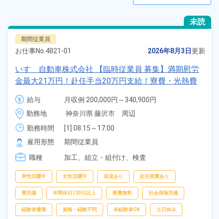
未読
期間従業員
お仕事No.
4821-01
2026年8月3日
更新
いすゞ自動車株式会社 【臨時従業員 募集】満期慰労
金最大21万円！赴任手当20万円支給！寮費・光熱費
無料の寮完備！赴任・帰任旅費支給や夜勤手当ありな
給与
月収例 200,000円～340,900円

ど高待遇★《勤務地：神奈川県》
日給 10,000円～10,000円
勤務地
神奈川県 藤沢市　周辺
勤務時間
[1] 08:15～17:00

[2] 20:30～05:15
雇用形態
期間従業員
職種
加工、
組立・組付け、
検査
男性活躍中
女性活躍中
送迎あり
赴任旅費あり
寮完備
年間休日120日以上
寮費無料
社会保険完備
経験者優遇
資格・経験不問
未経験者OK
土日休み