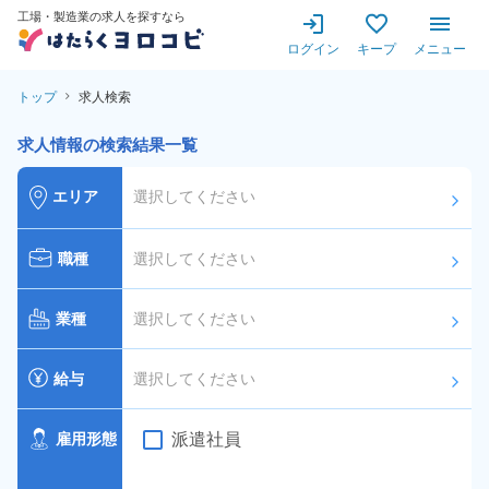
工場・製造業の求人を探すなら
ログイン
キープ
メニュー
トップ
求人検索
求人情報の検索結果一覧
エリア
選択してください
arrow_forward_ios
職種
選択してください
arrow_forward_ios
業種
選択してください
arrow_forward_ios
給与
選択してください
arrow_forward_ios
派遣社員
雇用形態