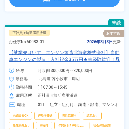
未読
正社員 ※無期雇用派遣
おすすめ
お仕事No.
50083-01
2026年8月3日
更新
【就業先はいすゞエンジン製造北海道株式会社】自動
車エンジンの製造！入社祝金35万円★未経験歓迎！昇
給＆業績賞与あり！土日休み！マイカー通勤OK♪《北
給与
月収例 300,000円～320,000円

海道苫小牧市》
給与 225,900円～225,900円
勤務地
北海道 苫小牧市　周辺
勤務時間
[1] 07:00～15:45

[2] 17:45～02:30
雇用形態
正社員 ※無期雇用派遣
職種
加工、
組立・組付け、
鋳造・鍛造、
マシンオ
ペレーター、
バリ取り・研磨、
検査、
洗浄
未経験者OK
経験者優遇
男性活躍中
送迎あり
赴任旅費あり
寮完備
年間休日120日以上
社会保険完備