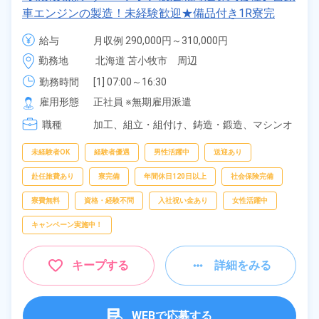
車エンジンの製造！未経験歓迎★備品付き1R寮完
備！カバン一つで赴任OK★友達同士・カップル応募
給与
月収例 290,000円～310,000円

も歓迎！格安食堂あり◎《北海道苫小牧市》
給与 225,900円～225,900円
勤務地
北海道 苫小牧市　周辺
勤務時間
[1] 07:00～16:30

[2] 18:30～04:00
雇用形態
正社員 ※無期雇用派遣
職種
加工、
組立・組付け、
鋳造・鍛造、
マシンオ
ペレーター、
バリ取り・研磨、
検査、
洗浄
未経験者OK
経験者優遇
男性活躍中
送迎あり
赴任旅費あり
寮完備
年間休日120日以上
社会保険完備
寮費無料
資格・経験不問
入社祝い金あり
女性活躍中
キャンペーン実施中！
キープする
詳細をみる
WEBで応募する