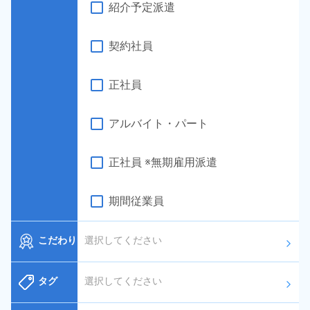
紹介予定派遣
契約社員
正社員
アルバイト・パート
正社員 ※無期雇用派遣
期間従業員
こだわり
選択してください
arrow_forward_ios
タグ
選択してください
arrow_forward_ios