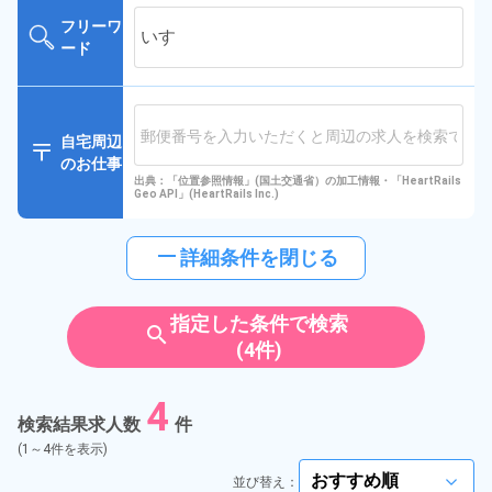
フリーワ
ード
自宅周辺
のお仕事
出典：「位置参照情報」(国土交通省）の加工情報・「HeartRails
Geo API」(HeartRails Inc.)
horizontal_rule
詳細条件を閉じる
指定した条件で検索
search
(4件)
4
検索結果求人数
件
(1～4件を表示)
並び替え：
arrow_forward_ios