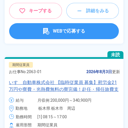
キープする
詳細をみる
WEBで応募する
未読
期間従業員
お仕事No.
2063-01
2026年8月3日
更新
いすゞ自動車株式会社 【臨時従業員 募集】慰労金21
万円や寮費・光熱費無料の寮完備！赴任・帰任旅費支
給や夜勤手当ありなど高待遇★《勤務地：栃木県》
給与
月収例 200,000円～340,900円

日給 10,000円～10,000円
勤務地
栃木県 栃木市　周辺
勤務時間
[1] 08:15～17:00

[2] 20:30～05:15
雇用形態
期間従業員