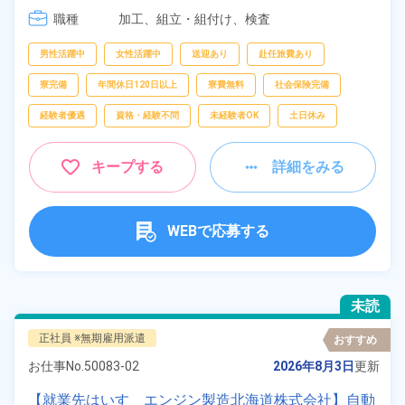
職種
加工、
組立・組付け、
検査
男性活躍中
女性活躍中
送迎あり
赴任旅費あり
寮完備
年間休日120日以上
寮費無料
社会保険完備
経験者優遇
資格・経験不問
未経験者OK
土日休み
キープする
詳細をみる
WEBで応募する
未読
正社員 ※無期雇用派遣
おすすめ
お仕事No.
50083-02
2026年8月3日
更新
【就業先はいすゞエンジン製造北海道株式会社】自動