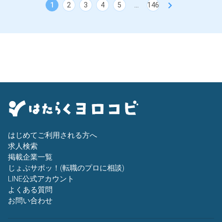
chevron_right
1
2
3
4
5
...
146
はじめてご利用される方へ
求人検索
掲載企業一覧
じょぶサポッ！(転職のプロに相談)
LINE公式アカウント
よくある質問
お問い合わせ