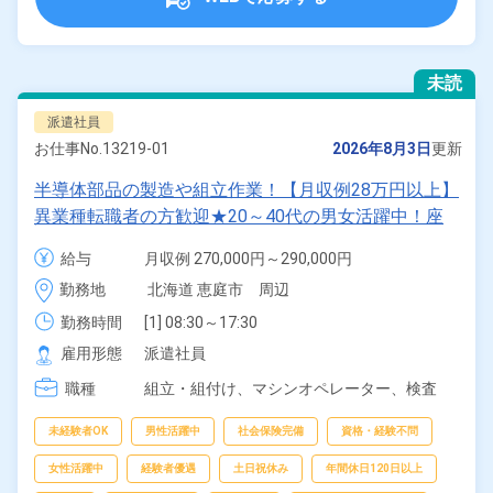
未読
派遣社員
お仕事No.
13219-01
2026年8月3日
更新
半導体部品の製造や組立作業！【月収例28万円以上】
異業種転職者の方歓迎★20～40代の男女活躍中！座
り仕事＆空調完備！土日祝休み！年間休日128日！マ
給与
月収例 270,000円～290,000円

イカー通勤OK！《北海道恵庭市》
時給 1,500円～1,500円
勤務地
北海道 恵庭市　周辺
勤務時間
[1] 08:30～17:30

[2] 16:30～01:30

雇用形態
派遣社員
[3] 00:30～09:30

職種
[4] 08:30～20:45

組立・組付け、
マシンオペレーター、
検査
[5] 20:30～08:45
未経験者OK
男性活躍中
社会保険完備
資格・経験不問
女性活躍中
経験者優遇
土日祝休み
年間休日120日以上