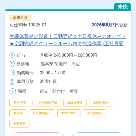
未読
派遣社員
お仕事No.
13825-01
2026年8月3日
更新
半導体製品の製造！日勤専従＆土日祝休みのオシゴト
★空調完備のクリーンルーム内で快適作業♪正社員登
用制度あり！工場敷地内に無料駐車場完備でマイカー
給与
月収例 240,000円～260,000円

通勤もOK！《熊本県菊池市》
時給 1,400円～1,400円
勤務地
熊本県 菊池市　周辺
勤務時間
08:00～17:00
雇用形態
派遣社員
職種
組立・組付け、
検査
男性活躍中
社会保険完備
経験者優遇
未経験者OK
寮完備
赴任旅費あり
女性活躍中
土日祝休み
寮費無料