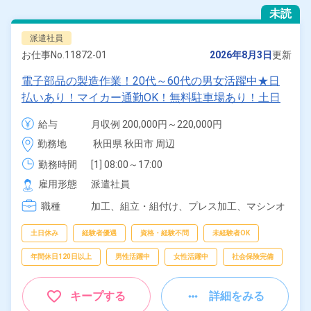
未読
派遣社員
お仕事No.
11872-01
2026年8月3日
更新
電子部品の製造作業！20代～60代の男女活躍中★日
払いあり！マイカー通勤OK！無料駐車場あり！土日
休み！年間休日124日！自社正社員登用あり！《秋田
給与
月収例 200,000円～220,000円

県秋田市》
時給 1,100円～1,100円
勤務地
秋田県 秋田市 周辺
勤務時間
[1] 08:00～17:00

[2] 18:00～03:00
雇用形態
派遣社員
職種
加工、
組立・組付け、
プレス加工、
マシンオ
ペレーター、
検査、
洗浄、
ピッキング、
梱包
土日休み
経験者優遇
資格・経験不問
未経験者OK
年間休日120日以上
男性活躍中
女性活躍中
社会保険完備
キープする
詳細をみる