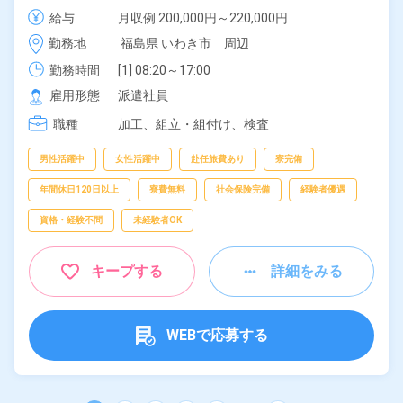
40代の男女活躍中◎月収例21万円以上★日払い制度
給与
月収例 200,000円～220,000円

あり！年間休日もたっぷり139日！マイカー通勤OK＆
時給 1,300円～1,300円
勤務地
福島県 いわき市　周辺
無料駐車場あり★社会保険完備◎《福島県いわき市》
勤務時間
[1] 08:20～17:00

[2] 16:40～01:10

雇用形態
派遣社員
[3] 00:50～08:45
職種
加工、
組立・組付け、
検査
男性活躍中
女性活躍中
赴任旅費あり
寮完備
年間休日120日以上
寮費無料
社会保険完備
経験者優遇
資格・経験不問
未経験者OK
キープする
詳細をみる
WEBで応募する