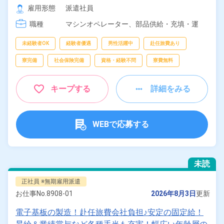
[2] 15:45～00:00

雇用形態
派遣社員
[3] 23:45～08:00
職種
マシンオペレーター、
部品供給・充填・運
搬、
フォークリフト、
クレーン・玉掛け
未経験者OK
経験者優遇
男性活躍中
赴任旅費あり
寮完備
社会保険完備
資格・経験不問
寮費無料
キープする
詳細をみる
WEBで応募する
未読
正社員 ※無期雇用派遣
お仕事No.
8908-01
2026年8月3日
更新
電子基板の製造！赴任旅費会社負担♪安定の固定給！