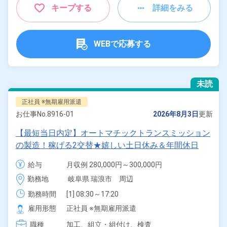
キープする
詳細をみる
WEBで応募する
未読
正社員 ※無期雇用派遣
お仕事No.
8916-01
2026年8月3日
更新
【最短当日内定】オートマチックトランスミッション
の製造！稼げる2交替★嬉しい土日休み＆年間休日
122日！昇給＆業績賞与あり！月収例29万円以上可♪
給与
月収例 280,000円～300,000円

寮費無料！駅から無料送迎あり！《岐阜県瑞浪市》
給与 210,000円～210,000円
勤務地
岐阜県 瑞浪市　周辺
勤務時間
[1] 08:30～17:20

[2] 22:00～06:50
雇用形態
正社員 ※無期雇用派遣
職種
加工、
組立・組付け、
検査