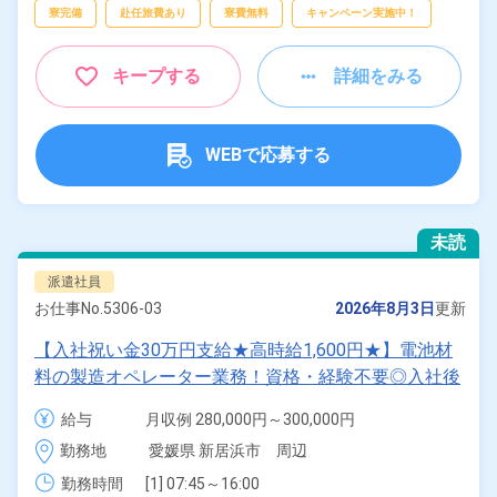
寮完備
赴任旅費あり
寮費無料
キャンペーン実施中！
キープする
詳細をみる
WEBで応募する
未読
派遣社員
お仕事No.
5306-03
2026年8月3日
更新
【入社祝い金30万円支給★高時給1,600円★】電池材
料の製造オペレーター業務！資格・経験不要◎入社後
に無料で資格取得も可能★寮費無料！ワンルーム寮完
給与
月収例 280,000円～300,000円

備！《愛媛県新居浜市》
時給 1,600円～1,600円
勤務地
愛媛県 新居浜市　周辺
勤務時間
[1] 07:45～16:00
