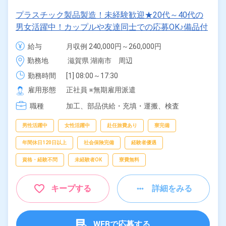
プラスチック製品製造！未経験歓迎★20代～40代の
男女活躍中！カップルや友達同士での応募OK♪備品付
きのワンルーム寮完備！赴任旅費会社負担！4勤2休で
給与
月収例 240,000円～260,000円

年間休日137日！《滋賀県湖南市》
給与 227,100円～227,100円
勤務地
滋賀県 湖南市　周辺
勤務時間
[1] 08:00～17:30

[2] 20:00～05:30
雇用形態
正社員 ※無期雇用派遣
職種
加工、
部品供給・充填・運搬、
検査
男性活躍中
女性活躍中
赴任旅費あり
寮完備
年間休日120日以上
社会保険完備
経験者優遇
資格・経験不問
未経験者OK
寮費無料
キープする
詳細をみる
WEBで応募する