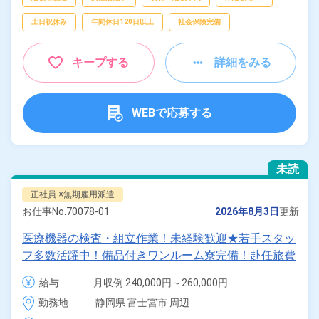
土日祝休み
年間休日120日以上
社会保険完備
キープする
詳細をみる
WEBで応募する
未読
正社員 ※無期雇用派遣
お仕事No.
70078-01
2026年8月3日
更新
医療機器の検査・組立作業！未経験歓迎★若手スタッ
フ多数活躍中！備品付きワンルーム寮完備！赴任旅費
会社負担！1食200円～の格安食堂あり！マイカー通
給与
月収例 240,000円～260,000円

勤OK！無料駐車場完備！《静岡県富士宮市》
給与 188,300円～188,300円
勤務地
静岡県 富士宮市 周辺