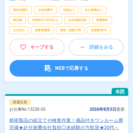
男性活躍中
女性活躍中
送迎あり
赴任旅費あり
寮完備
年間休日120日以上
社会保険完備
寮費無料
土日休み
経験者優遇
資格・経験不問
未経験者OK
キープする
詳細をみる
WEBで応募する
未読
派遣社員
お仕事No.
13230-05
2026年8月3日
更新
精密製品の組立てや検査作業！備品付きワンルーム寮
完備★赴任旅費会社負担◎未経験の方歓迎★20代～