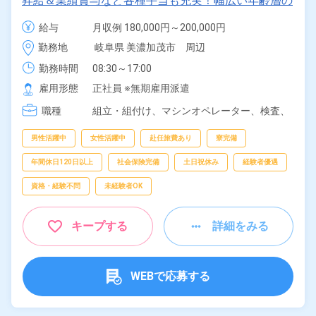
昇給＆業績賞与など各種手当も充実！幅広い年齢層の
男女活躍中！《岐阜県可児市》
給与
月収例 180,000円～200,000円

給与 168,600円～168,600円
勤務地
岐阜県 美濃加茂市　周辺
勤務時間
08:30～17:00
雇用形態
正社員 ※無期雇用派遣
職種
組立・組付け、
マシンオペレーター、
検査、
修理
男性活躍中
女性活躍中
赴任旅費あり
寮完備
年間休日120日以上
社会保険完備
土日祝休み
経験者優遇
資格・経験不問
未経験者OK
キープする
詳細をみる
WEBで応募する