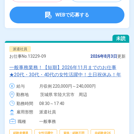
WEBで応募する
未読
派遣社員
お仕事No.
13229-09
2026年8月3日
更新
一般事務業務！【短期】2026年11月までのお仕事
★20代・30代・40代の女性活躍中！土日祝休み！年
間休日129日！食堂利用可！マイカー通勤OK◎無料駐
給与
月収例 220,000円～240,000円

車場完備！《茨城県常陸大宮市》
時給 1,330円～1,330円
勤務地
茨城県 常陸大宮市　周辺
勤務時間
08:30～17:40
雇用形態
派遣社員
職種
一般事務
経験者優遇
女性活躍中
資格・経験不問
未経験者OK