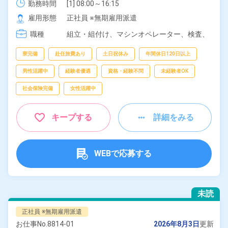
勤務時間
[1] 08:00～16:15

[2] 16:00～00:15
雇用形態
正社員 ※無期雇用派遣
職種
組立・組付け、
マシンオペレーター、
検査、
洗浄、
ピッキング、
梱包
寮完備
赴任旅費あり
土日祝休み
年間休日120日以上
男性活躍中
経験者優遇
資格・経験不問
未経験者OK
社会保険完備
女性活躍中
キープする
詳細をみる
WEBで応募する
未読
正社員 ※無期雇用派遣
お仕事No.
8814-01
2026年8月3日
更新